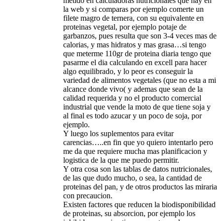
metido en calculadoras nutricionales que hay en
la web y si comparas por ejemplo comerte un
filete magro de ternera, con su equivalente en
proteinas vegetal, por ejemplo potaje de
garbanzos, pues resulta que son 3-4 veces mas de
calorias, y mas hidratos y mas grasa…si tengo
que meterme 110gr de proteina diaria tengo que
pasarme el dia calculando en excell para hacer
algo equilibrado, y lo peor es conseguir la
variedad de alimentos vegetales (que no esta a mi
alcance donde vivo( y ademas que sean de la
calidad requerida y no el producto comercial
industrial que vende la moto de que tiene soja y
al final es todo azucar y un poco de soja, por
ejemplo.
Y luego los suplementos para evitar
carencias…..en fin que yo quiero intentarlo pero
me da que requiere mucha mas planificacion y
logistica de la que me puedo permitir.
Y otra cosa son las tablas de datos nutricionales,
de las que dudo mucho, o sea, la cantidad de
proteinas del pan, y de otros productos las miraria
con precaucion.
Existen factores que reducen la biodisponibilidad
de proteinas, su absorcion, por ejemplo los