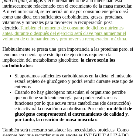
pain no gain
,
amigos y el entrenamiento de alta intensidad está
intrínsecamente relacionado con el crecimiento de la masa muscular.
A nivel nutricional, se requerirá un mayor consumo energético así
como una dieta con suficientes carbohidratos, grasas, proteínas,
vitaminas y minerales para favorecer la recuperación post-
ejercicio.
También el momento de consumo de dichos nutrientes
antes, durante o después del ejercicio será clave para aumentar el
volumen de entrenamientos y promover su recuperación máxima
.
Habitualmente se presta una gran importancia a las proteínas pero, si
tenemos en cuenta que este tipo de ejercicios requieren la
implicación del metabolismo glucolítico,
la clave serán los
carbohidratos:
Si aportamos suficientes carbohidratos en la dieta, el músculo
estará repleto de glucógeno y podrá rendir durante este tipo de
entrenos.
Cuando no hay glucógeno muscular, el organismo percibe
que no tiene suficiente energía para poder realizar sus
funciones por lo que activa rutas catabólicas (de destrucción)
e inactivará la creación o anabolismo. Por ende,
un déficit de
glucógeno comprometerá el entrenamiento de calidad y,
por tanto, la creación de masa muscular.
También será necesario satisfacer las necesidades proteicas. Como
siempre hay que recordar que su aporte es INDIVIUDALIZADO,