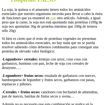
La soja, la quinoa o el amaranto tienen todos los aminácidos
esenciales que nuestro organismo necesita para llevar a cabo la ristra
de funciones que ya enumeré en
este
otro artículo. Además, a igual
peso que la carne, la soja nos está aportando más proteínas (100g de
soja nos aportarían 36g de proteína mientras que 100g de ternera
sólo 20g)
Si bien es cierto que el resto de proteínas vegetales no presentan
todos los aminoácidos esenciales, no hay nada que no se pueda
resolver sabiendo cómo debemos combinarlas para conseguir una
proteína de elevado valor biológico:
-Legumbres+ cereales:
lentejas con arroz, cous cous con
garbanzos, hummus con pan, leche de soja con cereales de
desayuno….
-Legumbres+ frutos secos:
ensalada de garbanzos con nueces,
hamburguesa de legumbre y frutos secos, garbanzos con pasas,
espinacas y piñones.
-Cereales + frutos secos:
canelones con bechamel de almendras,
pan de nueces, barritas de frutos secos y avena…
Además no es necesario que esta combinación se realice en la