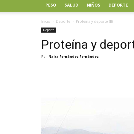
PESO
SALUD
NIÑOS
DEPORTE
Inicio
Deporte
Proteína y deporte (II)
Deporte
Proteína y deport
Por
Naira Fernández Fernández
-
Facebook
Twitter
Wh