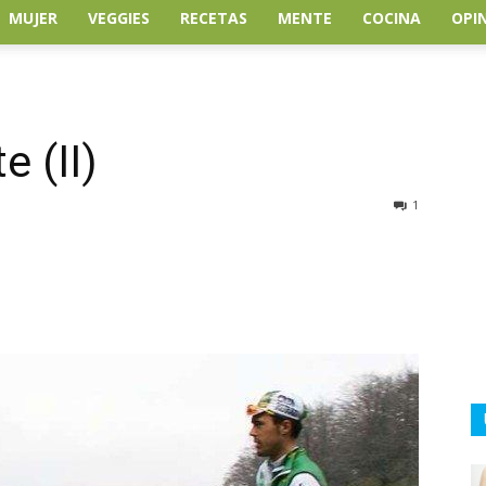
MUJER
VEGGIES
RECETAS
MENTE
COCINA
OPI
e (II)
1
atsApp
Linkedin
Email
Impresión