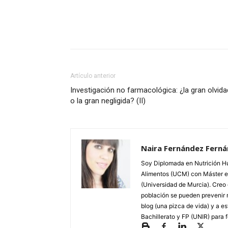
Facebook
Twitter
Wh
Artículo anterior
Investigación no farmacológica: ¿la gran olvid
o la gran negligida? (II)
Naira Fernández Fern
Soy Diplomada en Nutrición Hu
Alimentos (UCM) con Máster en
(Universidad de Murcia). Creo 
población se pueden prevenir 
blog (una pizca de vida) y a e
Bachillerato y FP (UNIR) par