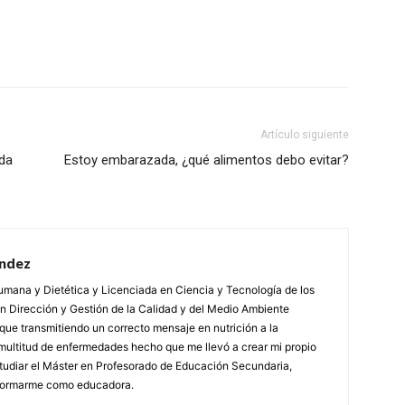
atsApp
Linkedin
Email
Impresión
Artículo siguiente
ada
Estoy embarazada, ¿qué alimentos debo evitar?
ández
mana y Dietética y Licenciada en Ciencia y Tecnología de los
 Dirección y Gestión de la Calidad y del Medio Ambiente
que transmitiendo un correcto mensaje en nutrición a la
multitud de enfermedades hecho que me llevó a crear mi propio
studiar el Máster en Profesorado de Educación Secundaria,
a formarme como educadora.