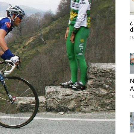
¿
d
05
N
A
15