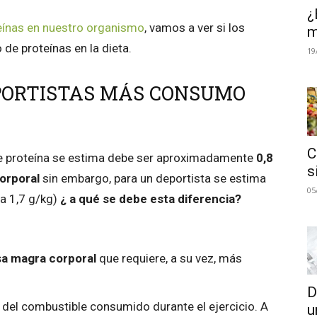
¿
teínas en nuestro organismo
, vamos a ver si los
m
e proteínas en la dieta.
19
EPORTISTAS MÁS CONSUMO
C
de proteína se estima debe ser aproximadamente
0,8
s
corporal
sin embargo, para un deportista se estima
05
 a 1,7 g/kg)
¿ a qué se debe esta diferencia?
a magra corporal
que requiere, a su vez, más
D
%
del combustible consumido durante el ejercicio. A
u