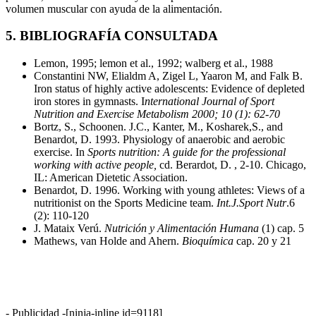
volumen muscular con ayuda de la alimentación.
5. BIBLIOGRAFÍA CONSULTADA
Lemon, 1995; lemon et al., 1992; walberg et al., 1988
Constantini NW, Elialdm A, Zigel L, Yaaron M, and Falk B.
Iron status of highly active adolescents: Evidence of depleted
iron stores in gymnasts. I
nternational Journal of Sport
Nutrition and Exercise Metabolism 2000; 10 (1): 62-70
Bortz, S., Schoonen. J.C., Kanter, M., Kosharek,S., and
Benardot, D. 1993. Physiology of anaerobic and aerobic
exercise. In
Sports nutrition: A guide for the professional
working with active people,
cd. Berardot, D. , 2-10. Chicago,
IL: American Dietetic Association.
Benardot, D. 1996. Working with young athletes: Views of a
nutritionist on the Sports Medicine team.
Int.J.Sport Nutr
.6
(2): 110-120
J. Mataix Verú.
Nutrición y Alimentación Humana
(1) cap. 5
Mathews, van Holde and Ahern.
Bioquímica
cap. 20 y 21
- Publicidad -
[ninja-inline id=9118]