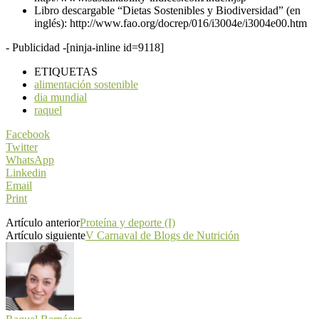
Libro descargable “Dietas Sostenibles y Biodiversidad” (en
inglés): http://www.fao.org/docrep/016/i3004e/i3004e00.htm
- Publicidad -
[ninja-inline id=9118]
ETIQUETAS
alimentación sostenible
dia mundial
raquel
Facebook
Twitter
WhatsApp
Linkedin
Email
Print
Artículo anterior
Proteína y deporte (I)
Artículo siguiente
V Carnaval de Blogs de Nutrición