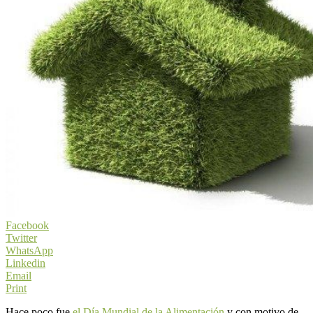
Facebook
Twitter
WhatsApp
Linkedin
Email
Print
Hace poco fue
el Día Mundial de la Alimentación
y con motivo de