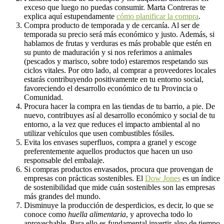
exceso que luego no puedas consumir. Marta Contreras te
explica aquí estupendamente
cómo planificar la compra
.
Compra producto de temporada y de cercanía. Al ser de
temporada su precio será más económico y justo. Además, si
hablamos de frutas y verduras es más probable que estén en
su punto de maduración y si nos referimos a animales
(pescados y marisco, sobre todo) estaremos respetando sus
ciclos vitales. Por otro lado, al comprar a proveedores locales
estarás contribuyendo positivamente en tu entorno social,
favoreciendo el desarrollo económico de tu Provincia o
Comunidad.
Procura hacer la compra en las tiendas de tu barrio, a pie. De
nuevo, contribuyes así al desarrollo económico y social de tu
entorno, a la vez que reduces el impacto ambiental al no
utilizar vehículos que usen combustibles fósiles.
Evita los envases superfluos, compra a granel y escoge
preferentemente aquellos productos que hacen un uso
responsable del embalaje.
Si compras productos envasados, procura que provengan de
empresas con prácticas sostenibles. El
Dow Jones
es un índice
de sostenibilidad que mide cuán sostenibles son las empresas
más grandes del mundo.
Disminuye la producción de desperdicios, es decir, lo que se
conoce como
huella alimentaria
, y aprovecha todo lo
aprovechable. Para ello es fundamental invertir algo de tiempo