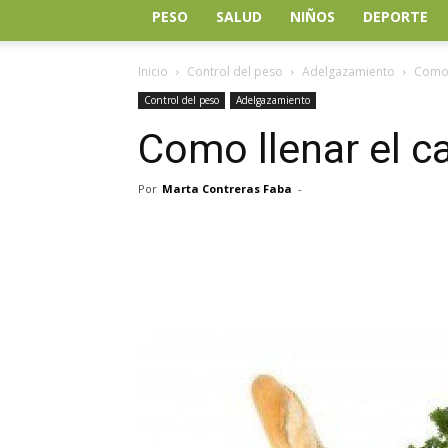
PESO
SALUD
NIÑOS
DEPORTE
Inicio
Control del peso
Adelgazamiento
Como 
Control del peso
Adelgazamiento
Como llenar el c
Por
Marta Contreras Faba
-
Facebook
Twitter
Wh