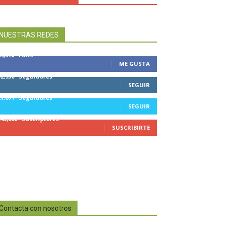
NUESTRAS REDES
49,578
Fans
ME GUSTA
32,950
Seguidores
SEGUIR
27,671
Seguidores
SEGUIR
545,000
Suscriptores
SUSCRIBIRTE
Contacta con nosotros