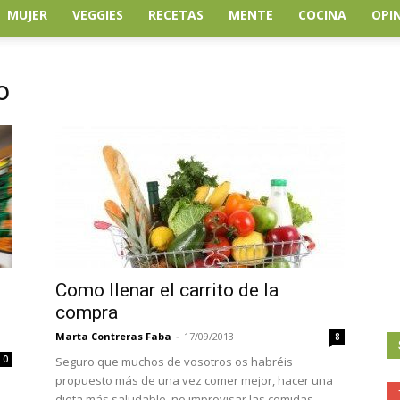
MUJER
VEGGIES
RECETAS
MENTE
COCINA
OPI
o
Como llenar el carrito de la
compra
Marta Contreras Faba
-
17/09/2013
8
0
Seguro que muchos de vosotros os habréis
propuesto más de una vez comer mejor, hacer una
dieta más saludable, no improvisar las comidas,