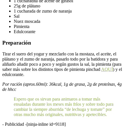
1 cucharadita de aceite de girasol
25g de plátano
1 cucharada de zumo de naranja
Sal
Nuez moscada
Pimienta
Edulcorante
Preparación
Tirar el suero del yogur y mezclarlo con la mostaza, el aceite, el
plátano y el zumo de naranja, pasarlo todo por la batidora y para
aliñarlo añadir poco a poco y según gustos la sal, la pimienta (para
saber más sobre los distintos tipos de pimienta pinchad
AQUÍ
) y el
edulcorante.
Por ración (aprox.60ml): 36kcal, 1g de grasa, 2g de proteínas, 4g
de hhcc
Espero que os sirvan para animaros a tomar más
ensaladas durante los meses más fríos y sobre todo para
cambiar la siempre aburrida “de lechuga y tomate” por
otras mucho más originales, nutritivas y apetecibles.
- Publicidad -
[ninja-inline id=9118]