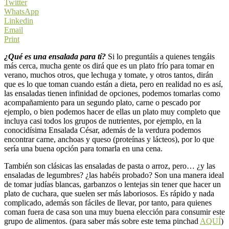
Twitter
WhatsApp
Linkedin
Email
Print
¿Qué es una ensalada para tí?
Si lo preguntáis a quienes tengáis
más cerca, mucha gente os dirá que es un plato frío para tomar en
verano, muchos otros, que lechuga y tomate, y otros tantos, dirán
que es lo que toman cuando están a dieta, pero en realidad no es así,
las ensaladas tienen infinidad de opciones, podemos tomarlas como
acompañamiento para un segundo plato, carne o pescado por
ejemplo, o bien podemos hacer de ellas un plato muy completo que
incluya casi todos los grupos de nutrientes, por ejemplo, en la
conocidísima Ensalada César, además de la verdura podemos
encontrar carne, anchoas y queso (proteínas y lácteos), por lo que
sería una buena opción para tomarla en una cena.
También son clásicas las ensaladas de pasta o arroz, pero… ¿y las
ensaladas de legumbres? ¿las habéis probado? Son una manera ideal
de tomar judías blancas, garbanzos o lentejas sin tener que hacer un
plato de cuchara, que suelen ser más laboriosos. Es rápido y nada
complicado, además son fáciles de llevar, por tanto, para quienes
coman fuera de casa son una muy buena elección para consumir este
grupo de alimentos. (para saber más sobre este tema pinchad
AQUÍ
)