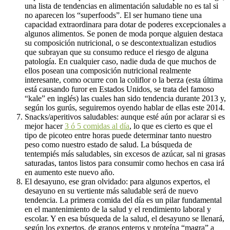
una lista de tendencias en alimentación saludable no es tal si
no aparecen los “superfoods”. El ser humano tiene una
capacidad extraordinara para dotar de poderes excepcionales a
algunos alimentos. Se ponen de moda porque alguien destaca
su composición nutricional, o se descontextualizan estudios
que subrayan que su consumo reduce el riesgo de alguna
patología. En cualquier caso, nadie duda de que muchos de
ellos posean una composición nutricional realmente
interesante, como ocurre con la coliflor o la berza (esta última
está causando furor en Estados Unidos, se trata del famoso
“kale” en inglés) las cuales han sido tendencia durante 2013 y,
según los gurús, seguiremos oyendo hablar de ellas este 2014.
Snacks/aperitivos saludables: aunque esté aún por aclarar si es
mejor hacer
3 ó 5 comidas al día
, lo que es cierto es que el
tipo de picoteo entre horas puede determinar tanto nuestro
peso como nuestro estado de salud. La búsqueda de
tentempiés más saludables, sin excesos de azúcar, sal ni grasas
saturadas, tantos listos para consumir como hechos en casa irá
en aumento este nuevo año.
El desayuno, ese gran olvidado: para algunos expertos, el
desayuno en su vertiente más saludable será de nuevo
tendencia. La primera comida del día es un pilar fundamental
en el mantenimiento de la salud y el rendimiento laboral y
escolar. Y en esa búsqueda de la salud, el desayuno se llenará,
según los expertos, de granos enteros y proteína “magra” a