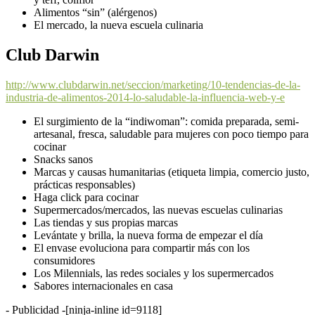
Alimentos “sin” (alérgenos)
El mercado, la nueva escuela culinaria
Club Darwin
http://www.clubdarwin.net/seccion/marketing/10-tendencias-de-la-
industria-de-alimentos-2014-lo-saludable-la-influencia-web-y-e
El surgimiento de la “indiwoman”: comida preparada, semi-
artesanal, fresca, saludable para mujeres con poco tiempo para
cocinar
Snacks sanos
Marcas y causas humanitarias (etiqueta limpia, comercio justo,
prácticas responsables)
Haga click para cocinar
Supermercados/mercados, las nuevas escuelas culinarias
Las tiendas y sus propias marcas
Levántate y brilla, la nueva forma de empezar el día
El envase evoluciona para compartir más con los
consumidores
Los Milennials, las redes sociales y los supermercados
Sabores internacionales en casa
- Publicidad -
[ninja-inline id=9118]