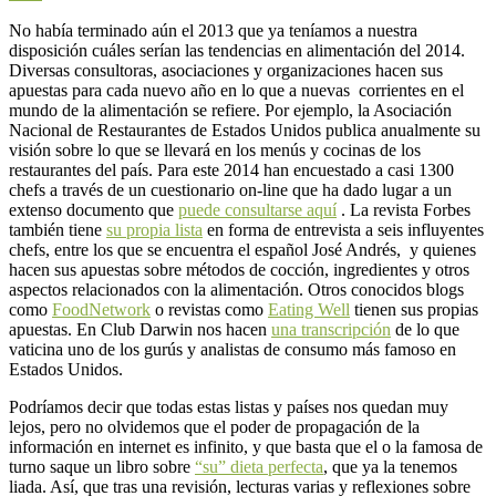
No había terminado aún el 2013 que ya teníamos a nuestra
disposición cuáles serían las tendencias en alimentación del 2014.
Diversas consultoras, asociaciones y organizaciones hacen sus
apuestas para cada nuevo año en lo que a nuevas corrientes en el
mundo de la alimentación se refiere. Por ejemplo, la Asociación
Nacional de Restaurantes de Estados Unidos publica anualmente su
visión sobre lo que se llevará en los menús y cocinas de los
restaurantes del país. Para este 2014 han encuestado a casi 1300
chefs a través de un cuestionario on-line que ha dado lugar a un
extenso documento que
puede consultarse aquí
. La revista Forbes
también tiene
su propia lista
en forma de entrevista a seis influyentes
chefs, entre los que se encuentra el español José Andrés, y quienes
hacen sus apuestas sobre métodos de cocción, ingredientes y otros
aspectos relacionados con la alimentación. Otros conocidos blogs
como
FoodNetwork
o revistas como
Eating Well
tienen sus propias
apuestas. En Club Darwin nos hacen
una transcripción
de lo que
vaticina uno de los gurús y analistas de consumo más famoso en
Estados Unidos.
Podríamos decir que todas estas listas y países nos quedan muy
lejos, pero no olvidemos que el poder de propagación de la
información en internet es infinito, y que basta que el o la famosa de
turno saque un libro sobre
“su” dieta perfecta
, que ya la tenemos
liada. Así, que tras una revisión, lecturas varias y reflexiones sobre