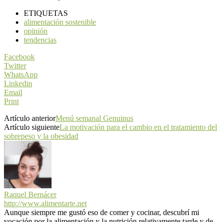
ETIQUETAS
alimentación sostenible
opinión
tendencias
Facebook
Twitter
WhatsApp
Linkedin
Email
Print
Artículo anterior
Menú semanal Genuinus
Artículo siguiente
La motivación para el cambio en el tratamiento del
sobrepeso y la obesidad
Raquel Bernácer
http://www.alimentarte.net
Aunque siempre me gustó eso de comer y cocinar, descubrí mi
vocación por la alimentación y la nutrición relativamente tarde y de