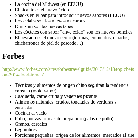
La cocina del Midwest (en EEUU)
El picante es el nuevo ácido
Snacks en el bar para introducir nuevos sabores (EEUU)
Los eclairs son los nuevos macarons
Dim sum son las nuevas tapas
Los cócteles con sabor “envejecido” son los nuevos ponches
El pescado es el nuevo cerdo (terrinas, embutidos, curados,
chicharrones de piel de pescado…)
Forbes
http://www.forbes.com/sites/forbestravelguide/2013/12/18/top-chefs-
on-2014-food-trends/
Técnicas y alimentos de origen chino seguirán la tendencia
coreana (wok, vapor)
Casquería, carne cruda y vegetales picante
Alimentos naturales, crudos, toneladas de verduras y
ensaladas
Cocinar al vacío
Pollo, nuevas formas de prepararlo (patas de pollo)
Granos, cereales
Legumbres
Porciones pequeñas, origen de los alimentos, mercados al aire