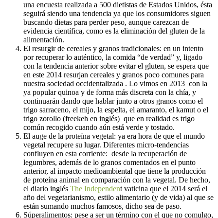
una encuesta realizada a 500 dietistas de Estados Unidos, ésta
seguirá siendo una tendencia ya que los consumidores siguen
buscando dietas para perder peso, aunque carezcan de
evidencia científica, como es la eliminación del gluten de la
alimentación.
El resurgir de cereales y granos tradicionales: en un intento
por recuperar lo auténtico, la comida “de verdad” y, ligado
con la tendencia anterior sobre evitar el gluten, se espera que
en este 2014 resurjan cereales y granos poco comunes para
nuestra sociedad occidentalizada . Lo vimos en 2013 con la
ya popular quinoa y de forma más discreta con la chía, y
continuarán dando que hablar junto a otros granos como el
trigo sarraceno, el mijo, la espelta, el amaranto, el kamut o el
trigo zorollo (freekeh en inglés) que en realidad es trigo
común recogido cuando aún está verde y tostado.
El auge de la proteína vegetal: ya era hora de que el mundo
vegetal recupere su lugar. Diferentes micro-tendencias
confluyen en esta corriente: desde la recuperación de
legumbres, además de lo granos comentados en el punto
anterior, al impacto medioambiental que tiene la producción
de proteína animal en comparación con la vegetal. De hecho,
el diario inglés
The Independen
t vaticina que el 2014 será el
año del vegetarianismo, estilo alimentario (y de vida) al que se
están sumando muchos famosos, dicho sea de paso.
Súperalimentos: pese a ser un término con el que no comulgo,