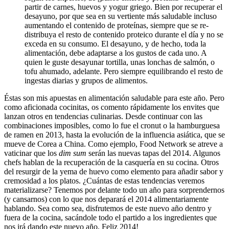
partir de carnes, huevos y yogur griego. Bien por recuperar el
desayuno, por que sea en su vertiente más saludable incluso
aumentando el contenido de proteínas, siempre que se re-
distribuya el resto de contenido proteico durante el día y no se
exceda en su consumo. El desayuno, y de hecho, toda la
alimentación, debe adaptarse a los gustos de cada uno. A
quien le guste desayunar tortilla, unas lonchas de salmón, o
tofu ahumado, adelante. Pero siempre equilibrando el resto de
ingestas diarias y grupos de alimentos.
Éstas son mis apuestas en alimentación saludable para este año. Pero
como aficionada cocinitas, os comento rápidamente los envites que
lanzan otros en tendencias culinarias. Desde continuar con las
combinaciones imposibles, como lo fue el cronut o la hamburguesa
de ramen en 2013, hasta la evolución de la influencia asiática, que se
mueve de Corea a China. Como ejemplo, Food Network se atreve a
vaticinar que los
dim sum
serán las nuevas tapas del 2014. Algunos
chefs hablan de la recuperación de la casquería en su cocina. Otros
del resurgir de la yema de huevo como elemento para añadir sabor y
cremosidad a los platos. ¿Cuántas de estas tendencias veremos
materializarse? Tenemos por delante todo un año para sorprendernos
(y cansarnos) con lo que nos deparará el 2014 alimentariamente
hablando. Sea como sea, disfrutemos de este nuevo año dentro y
fuera de la cocina, sacándole todo el partido a los ingredientes que
nos irá dando este nuevo año. Feliz 2014!