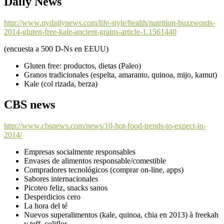
Daily News
http://www.nydailynews.com/life-style/health/nutrition-buzzwords-
2014-gluten-free-kale-ancient-grains-article-1.1561440
(encuesta a 500 D-Ns en EEUU)
Gluten free: productos, dietas (Paleo)
Granos tradicionales (espelta, amaranto, quinoa, mijo, kamut)
Kale (col rizada, berza)
CBS news
http://www.cbsnews.com/news/10-hot-food-trends-to-expect-in-
2014/
Empresas socialmente responsables
Envases de alimentos responsable/comestible
Compradores tecnológicos (comprar on-line, apps)
Sabores internacionales
Picoteo feliz, snacks sanos
Desperdicios cero
La hora del té
Nuevos superalimentos (kale, quinoa, chia en 2013) à freekah
y teff, coliflor