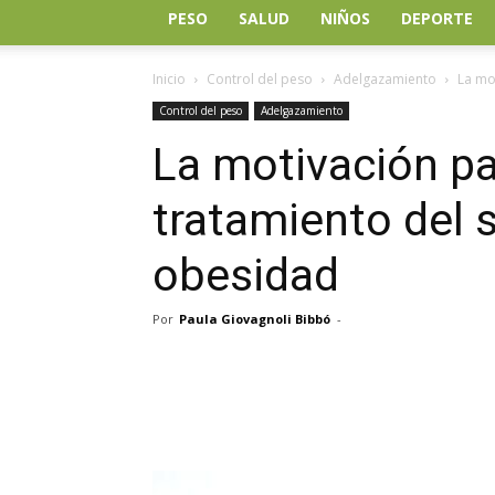
PESO
SALUD
NIÑOS
DEPORTE
Inicio
Control del peso
Adelgazamiento
La mo
Control del peso
Adelgazamiento
La motivación pa
tratamiento del 
obesidad
Por
Paula Giovagnoli Bibbó
-
Facebook
Twitter
Wh