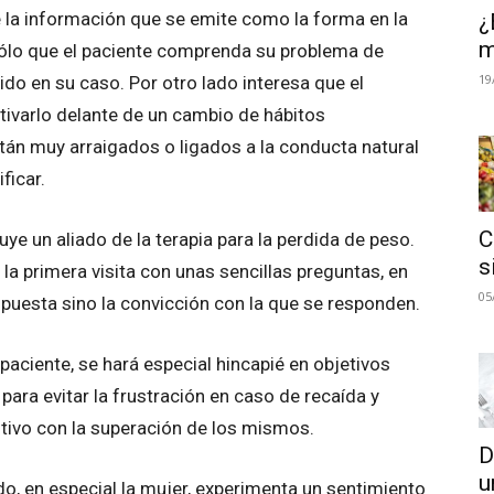
e la información que se emite como la forma en la
¿
m
sólo que el paciente comprenda su problema de
19
do en su caso. Por otro lado interesa que el
tivarlo delante de un cambio de hábitos
tán muy arraigados o ligados a la conducta natural
ficar.
C
ye un aliado de la terapia para la perdida de peso.
s
 la primera visita con unas sencillas preguntas, en
05
spuesta sino la convicción con la que se responden.
paciente, se hará especial hincapié en objetivos
o para evitar la frustración en caso de recaída y
itivo con la superación de los mismos.
D
u
o, en especial la mujer, experimenta un sentimiento