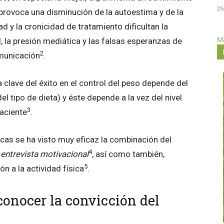
29
e provoca una disminución de la autoestima y de la
ad y la cronicidad de tratamiento dificultan la
Má
, la presión mediática y las falsas esperanzas de
2
municación
.
clave del éxito en el control del peso depende del
el tipo de dieta) y éste depende a la vez del nivel
3
paciente
.
icas se ha visto muy eficaz la combinación del
4
a
entrevista motivacional
, así como también,
5
n a la actividad física
.
conocer la convicción del