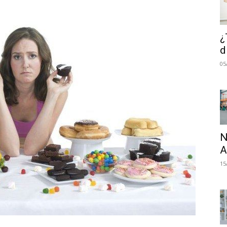
¿
d
05
N
A
15