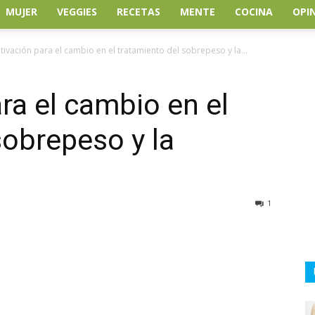
MUJER
VEGGIES
RECETAS
MENTE
COCINA
OPI
tivación para el cambio en el tratamiento del sobrepeso y la...
ra el cambio en el
sobrepeso y la
1
atsApp
Linkedin
Email
Impresión