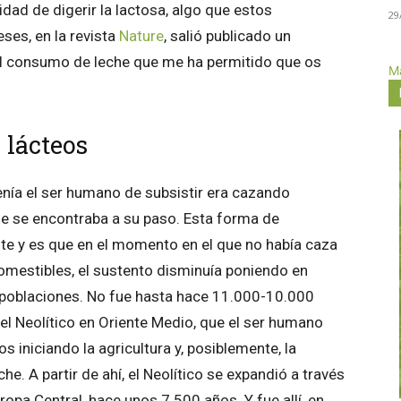
idad de digerir la lactosa, algo que estos
29
ses, en la revista
Nature
, salió publicado un
del consumo de leche que me ha permitido que os
Má
 lácteos
enía el ser humano de subsistir era cazando
ue se encontraba a su paso. Esta forma de
nte y es que en el momento en el que no había caza
omestibles, el sustento disminuía poniendo en
as poblaciones. No fue hasta hace 11.000-10.000
del Neolítico en Oriente Medio, que el ser humano
iniciando la agricultura y, posiblemente, la
. A partir de ahí, el Neolítico se expandió a través
ropa Central, hace unos 7.500 años. Y fue allí, en