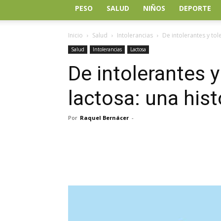
PESO
SALUD
NIÑOS
DEPORTE
Inicio
Salud
Intolerancias
De intolerantes y tole
Salud
Intolerancias
Lactosa
De intolerantes y
lactosa: una hist
Por
Raquel Bernácer
-
Facebook
Twitter
Wh