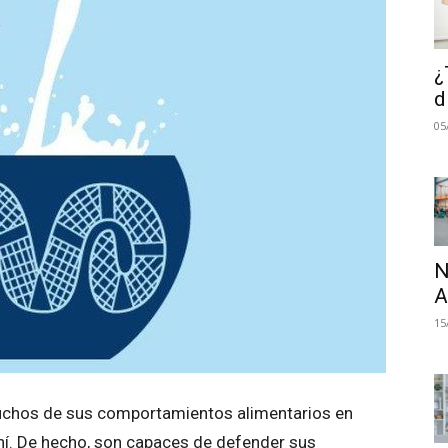
¿
d
05
N
A
15
uchos de sus comportamientos alimentarios en
hí. De hecho, son capaces de defender sus