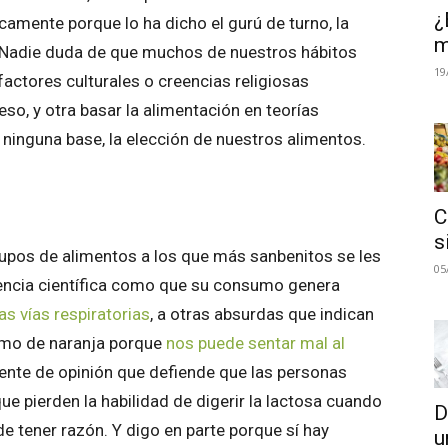
¿
camente porque lo ha dicho el gurú de turno, la
m
. Nadie duda de que muchos de nuestros hábitos
19
factores culturales o creencias religiosas
so, y otra basar la alimentación en teorías
 ninguna base, la elección de nuestros alimentos.
C
s
rupos de alimentos a los que más sanbenitos se les
05
encia científica como que su consumo genera
s vías respiratorias
, a otras absurdas que indican
umo de naranja porque
nos puede sentar mal al
riente de opinión que defiende que las personas
e pierden la habilidad de digerir la lactosa cuando
D
e tener razón. Y digo en parte porque sí hay
u