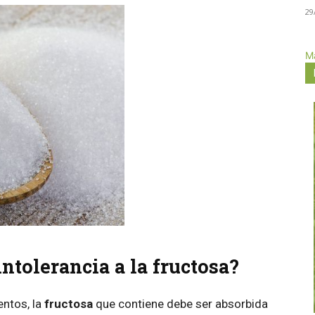
29
Má
intolerancia a la fructosa?
ntos, la
fructosa
que contiene debe ser absorbida