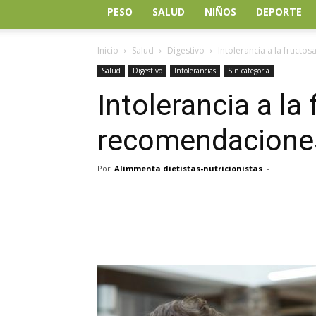
PESO
SALUD
NIÑOS
DEPORTE
Inicio
Salud
Digestivo
Intolerancia a la fruct
Salud
Digestivo
Intolerancias
Sin categoría
Intolerancia a la
recomendacione
Por
Alimmenta dietistas-nutricionistas
-
Facebook
Twitter
Wh