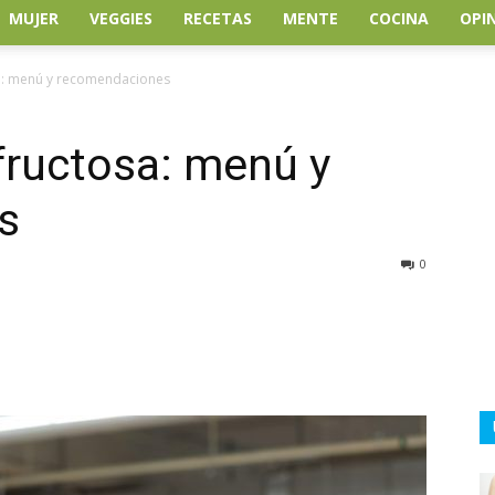
MUJER
VEGGIES
RECETAS
MENTE
COCINA
OPI
osa: menú y recomendaciones
 fructosa: menú y
s
0
atsApp
Linkedin
Email
Impresión