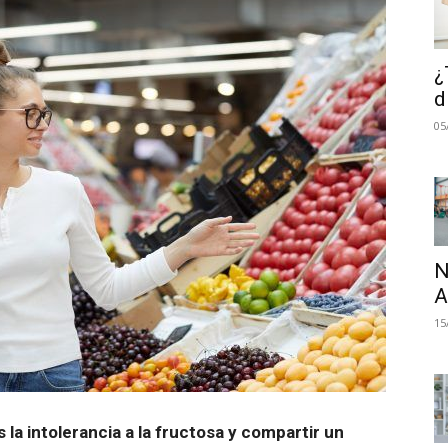
¿
d
05
N
A
15
 la intolerancia a la fructosa y compartir un