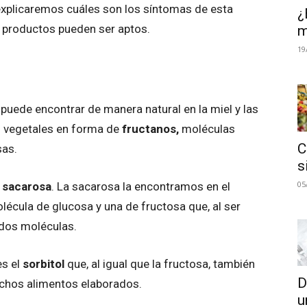
xplicaremos cuáles son los síntomas de esta
¿
ué productos pueden ser aptos.
m
19
puede encontrar de manera natural en la miel y las
s vegetales en forma de
fructanos,
moléculas
C
sas.
s
05
e
sacarosa
. La sacarosa la encontramos en el
écula de glucosa y una de fructosa que, al ser
s dos moléculas.
es el
sorbitol
que, al igual que la fructosa, también
D
uchos alimentos elaborados.
u