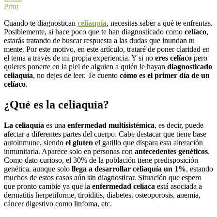
Print
Cuando te diagnostican
celiaquía
, necesitas saber a qué te enfrentas.
Posiblemente, si hace poco que te han diagnosticado como
celíaco
,
estarás tratando de buscar respuesta a las dudas que inundan tu
mente. Por este motivo, en este artículo, trataré de poner claridad en
el tema a través de mi propia experiencia. Y si no
eres celíaco
pero
quieres ponerte en la piel de alguien a quién le hayan
diagnosticado
celiaquía
, no dejes de leer. Te cuento
cómo es el primer día de un
celíaco
.
¿Qué es la celiaquía?
La celiaquía
es una
enfermedad multisistémica
, es decir, puede
afectar a diferentes partes del cuerpo. Cabe destacar que tiene base
autoinmune, siendo
el gluten
el gatillo que dispara esta alteración
inmunitaria. Aparece solo en personas con
antecedentes genéticos
.
Como dato curioso, el 30% de la población tiene predisposición
genética, aunque solo
llega a desarrollar celiaquía un 1%
, estando
muchos de estos casos aún sin diagnosticar. Situación que espero
que pronto cambie ya que la
enfermedad celíaca
está asociada a
dermatitis herpetiforme, tiroiditis, diabetes, osteoporosis, anemia,
cáncer digestivo como linfoma, etc.