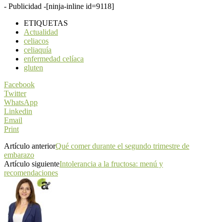
- Publicidad -
[ninja-inline id=9118]
ETIQUETAS
Actualidad
celiacos
celiaquía
enfermedad celíaca
gluten
Facebook
Twitter
WhatsApp
Linkedin
Email
Print
Artículo anterior
Qué comer durante el segundo trimestre de
embarazo
Artículo siguiente
Intolerancia a la fructosa: menú y
recomendaciones