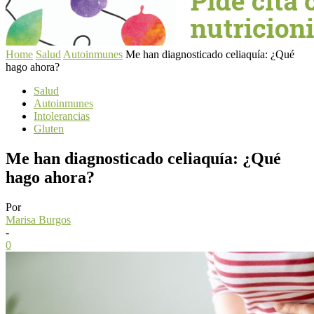
Home
Salud
Autoinmunes
Me han diagnosticado celiaquía: ¿Qué
hago ahora?
Salud
Autoinmunes
Intolerancias
Gluten
Me han diagnosticado celiaquía: ¿Qué
hago ahora?
Por
Marisa Burgos
-
0