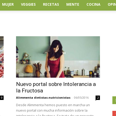
MUJER
VEGGIES
RECETAS
MENTE
COCINA
OPI
Nuevo portal sobre Intolerancia a
la Fructosa
Alimmenta dietistas-nutricionistas
-
06/05/2016
0
2
Desde Alimmenta hemos puesto en marcha un
nuevo portal con mucha información sobre la
s
intolerancia a la fructosa. Se trata de un proyecto