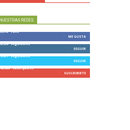
NUESTRAS REDES
49,578
Fans
ME GUSTA
32,950
Seguidores
SEGUIR
27,671
Seguidores
SEGUIR
545,000
Suscriptores
SUSCRIBIRTE