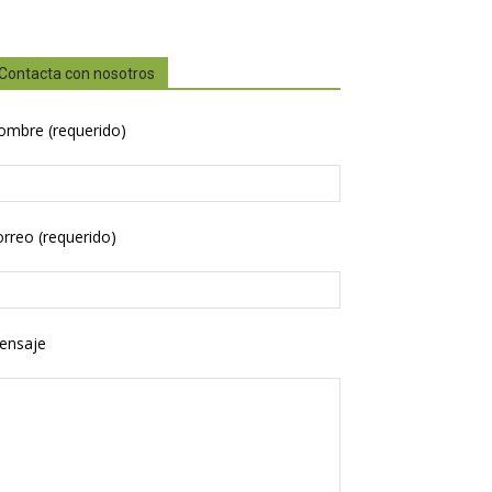
Contacta con nosotros
ombre (requerido)
rreo (requerido)
ensaje