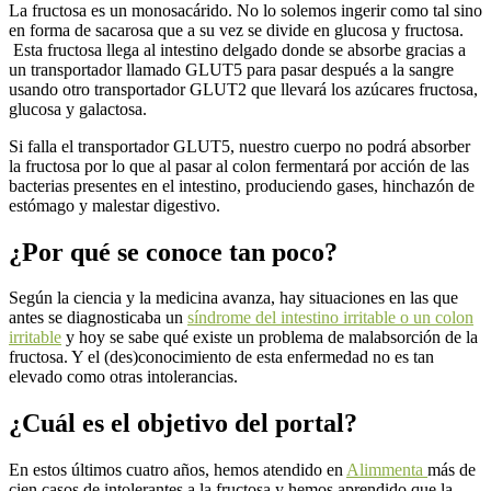
La fructosa es un monosacárido. No lo solemos ingerir como tal sino
en forma de sacarosa que a su vez se divide en glucosa y fructosa.
Esta fructosa llega al intestino delgado donde se absorbe gracias a
un transportador llamado GLUT5 para pasar después a la sangre
usando otro transportador GLUT2 que llevará los azúcares fructosa,
glucosa y galactosa.
Si falla el transportador GLUT5, nuestro cuerpo no podrá absorber
la fructosa por lo que al pasar al colon fermentará por acción de las
bacterias presentes en el intestino, produciendo gases, hinchazón de
estómago y malestar digestivo.
¿Por qué se conoce tan poco?
Según la ciencia y la medicina avanza, hay situaciones en las que
antes se diagnosticaba un
síndrome del intestino irritable o un colon
irritable
y hoy se sabe qué existe un problema de malabsorción de la
fructosa. Y el (des)conocimiento de esta enfermedad no es tan
elevado como otras intolerancias.
¿Cuál es el objetivo del portal?
En estos últimos cuatro años, hemos atendido en
Alimmenta
más de
cien casos de intolerantes a la fructosa y hemos aprendido que la