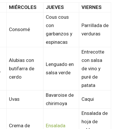
MIÉRCOLES
JUEVES
VIERNES
Cous cous
con
Parrillada de
Consomé
garbanzos y
verduras
espinacas
Entrecotte
Alubias con
con salsa
Lenguado en
butifarra de
de vino y
r
salsa verde
cerdo
puré de
patata
Bavaroise de
Uvas
Caqui
chirimoya
Ensalada de
hoja de
Crema de
Ensalada