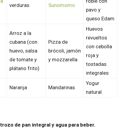
na
roble con
verduras
Sunomomo
pavo y
queso Edam
Huevos
Arroz a la
revueltos
cubana (con
Pizza de
con cebolla
huevo, salsa
brócoli, jamón
roja y
de tomate y
y mozzarella
tostadas
plátano frito)
integrales
Yogur
Naranja
Mandarinas
natural
rozo de pan integral y agua para beber.