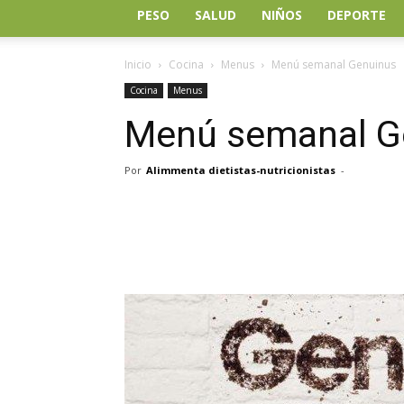
PESO
SALUD
NIÑOS
DEPORTE
Inicio
Cocina
Menus
Menú semanal Genuinus
Cocina
Menus
Menú semanal G
Por
Alimmenta dietistas-nutricionistas
-
Facebook
Twitter
Wh