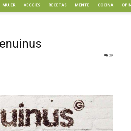
MUJER
VEGGIES
RECETAS
MENTE
COCINA
OPI
enuinus
29
atsApp
Linkedin
Email
Impresión