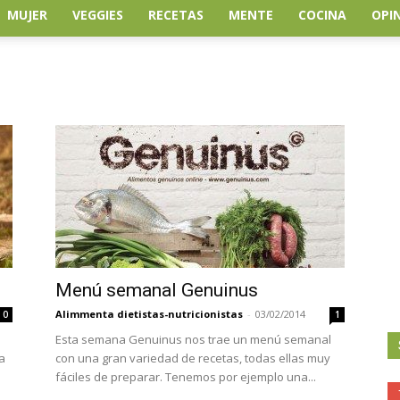
MUJER
VEGGIES
RECETAS
MENTE
COCINA
OPI
Menú semanal Genuinus
Alimmenta dietistas-nutricionistas
-
03/02/2014
0
1
Esta semana Genuinus nos trae un menú semanal
a
con una gran variedad de recetas, todas ellas muy
fáciles de preparar. Tenemos por ejemplo una...