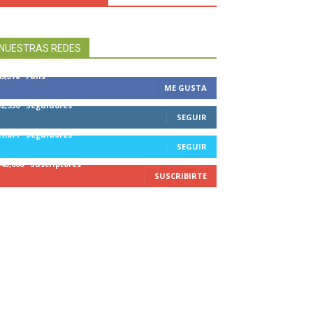
NUESTRAS REDES
49,578
Fans
ME GUSTA
32,950
Seguidores
SEGUIR
27,671
Seguidores
SEGUIR
545,000
Suscriptores
SUSCRIBIRTE