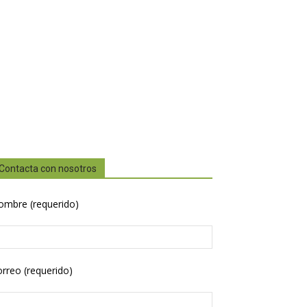
Contacta con nosotros
ombre (requerido)
rreo (requerido)