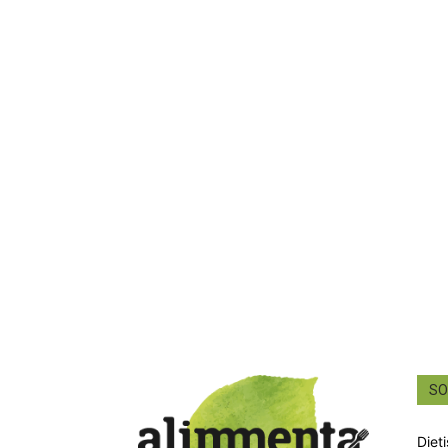
SO
Diet