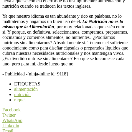
lleva a que se cometa el error de no distinguir entre alimentación y
nutrición cuando se traducen los textos ingleses.
Ya que nuestro idioma es tan abundante y rico en palabras, no lo
maltratemos y hagamos un buen uso de él.
La Nutrición no es lo
mismo que la Alimentación
, por muy relacionadas que estén entre
sí. Y porque, en definitiva, seleccionamos, compramos, preparamos,
cocinamos y comemos alimentos, no nutrientes. ¿Podríamos
nutrirnos sin alimentarnos? Absolutamente sí. Tenemos el suficiente
conocimiento como para diseñar cápsulas o preparados líquidos que
cubran nuestras necesidades nutricionales y nos mantengan vivos.
¿Es divertido nutrirse sin alimentarse? Eso que se lo conteste cada
uno, pero para mí, desde luego que no.
- Publicidad -
[ninja-inline id=9118]
ETIQUETAS
alimentación
nutrición
raquel
Facebook
Twitter
WhatsApp
Linkedin
Email