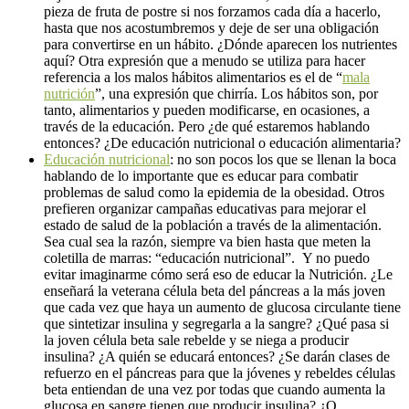
pieza de fruta de postre si nos forzamos cada día a hacerlo,
hasta que nos acostumbremos y deje de ser una obligación
para convertirse en un hábito. ¿Dónde aparecen los nutrientes
aquí? Otra expresión que a menudo se utiliza para hacer
referencia a los malos hábitos alimentarios es el de “
mala
nutrición
”, una expresión que chirría. Los hábitos son, por
tanto, alimentarios y pueden modificarse, en ocasiones, a
través de la educación. Pero ¿de qué estaremos hablando
entonces? ¿De educación nutricional o educación alimentaria?
Educación nutricional
: no son pocos los que se llenan la boca
hablando de lo importante que es educar para combatir
problemas de salud como la epidemia de la obesidad. Otros
prefieren organizar campañas educativas para mejorar el
estado de salud de la población a través de la alimentación.
Sea cual sea la razón, siempre va bien hasta que meten la
coletilla de marras: “educación nutricional”. Y no puedo
evitar imaginarme cómo será eso de educar la Nutrición. ¿Le
enseñará la veterana célula beta del páncreas a la más joven
que cada vez que haya un aumento de glucosa circulante tiene
que sintetizar insulina y segregarla a la sangre? ¿Qué pasa si
la joven célula beta sale rebelde y se niega a producir
insulina? ¿A quién se educará entonces? ¿Se darán clases de
refuerzo en el páncreas para que la jóvenes y rebeldes células
beta entiendan de una vez por todas que cuando aumenta la
glucosa en sangre tienen que producir insulina? ¿O