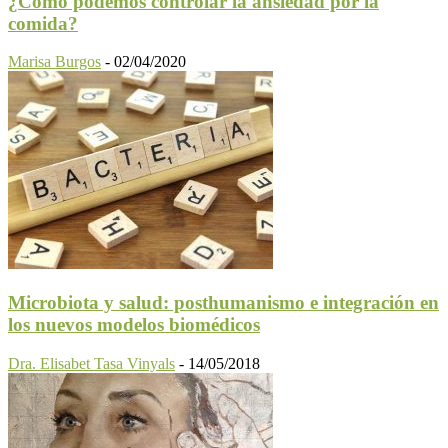
¿Cómo podemos controlar la ansiedad por la
comida?
Marisa Burgos
-
02/04/2020
Microbiota y salud: posthumanismo e integración en
los nuevos modelos biomédicos
Dra. Elisabet Tasa Vinyals
-
14/05/2018