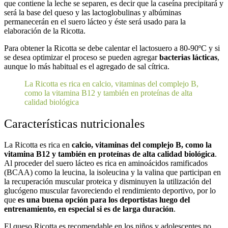
que contiene la leche se separen, es decir que la caseína precipitará y
será la base del queso y las lactoglobulinas y albúminas
permanecerán en el suero lácteo y éste será usado para la
elaboración de la Ricotta.
Para obtener la Ricotta se debe calentar el lactosuero a 80-90ºC y si
se desea optimizar el proceso se pueden agregar
bacterias lácticas
,
aunque lo más habitual es el agregado de sal cítrica.
La Ricotta es rica en calcio, vitaminas del complejo B,
como la vitamina B12 y también en proteínas de alta
calidad biológica
Características nutricionales
La Ricotta es rica en
calcio, vitaminas del complejo B, como la
vitamina B12 y también en proteínas de alta calidad biológica
.
Al proceder del suero lácteo es rica en aminoácidos ramificados
(BCAA) como la leucina, la isoleucina y la valina que participan en
la recuperación muscular proteica y disminuyen la utilización del
glucógeno muscular favoreciendo el rendimiento deportivo, por lo
que
es una buena opción para los deportistas luego del
entrenamiento, en especial si es de larga duración
.
El queso Ricotta es recomendable en los niños y adolescentes no