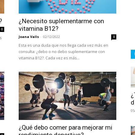
?
¿Necesito suplementarme con
vitamina B12?
0
Joana Valls
-
02/12/2022
0
s
Esta es una duda que nos llega cada vez más en
consulta: ¿debo o no debo suplementarme con
vitamina B12?. Cada vez es más...
¿
d
05
¿Qué debo comer para mejorar mi