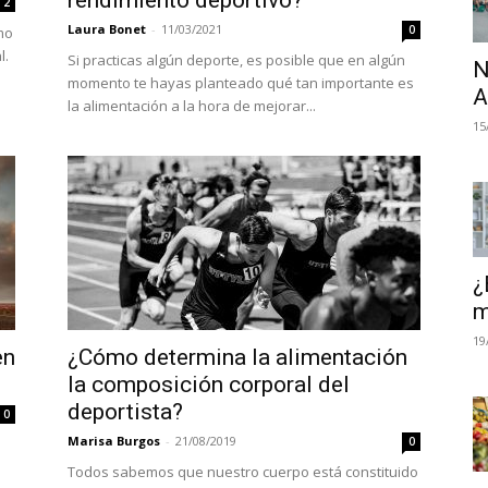
rendimiento deportivo?
2
Laura Bonet
-
11/03/2021
0
mo
l.
Si practicas algún deporte, es posible que en algún
N
momento te hayas planteado qué tan importante es
A
la alimentación a la hora de mejorar...
15
¿
m
19
en
¿Cómo determina la alimentación
la composición corporal del
deportista?
0
Marisa Burgos
-
21/08/2019
0
Todos sabemos que nuestro cuerpo está constituido