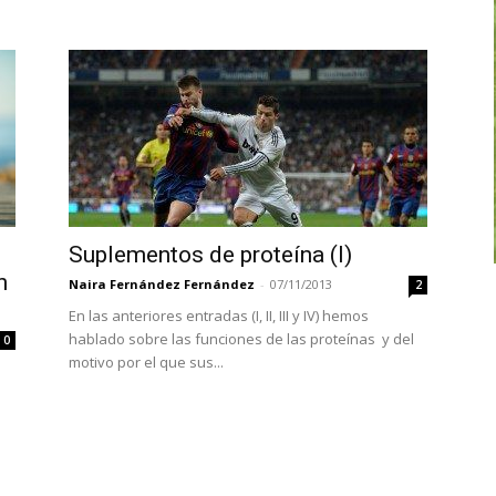
Suplementos de proteína (I)
n
Naira Fernández Fernández
-
07/11/2013
2
En las anteriores entradas (I, II, III y IV) hemos
hablado sobre las funciones de las proteínas y del
0
motivo por el que sus...