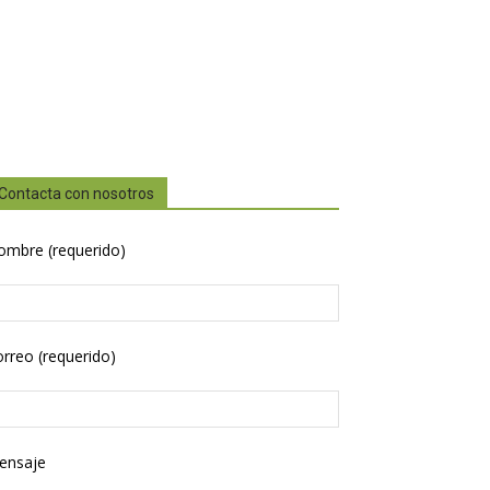
Contacta con nosotros
ombre (requerido)
rreo (requerido)
ensaje