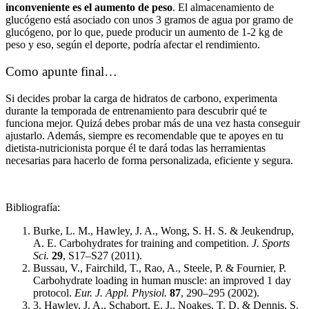
inconveniente es el
aumento de peso
. El almacenamiento de
glucógeno está asociado con unos 3 gramos de agua por gramo de
glucógeno, por lo que, puede producir un aumento de 1-2 kg de
peso y eso, según el deporte, podría afectar el rendimiento.
Como apunte final…
Si decides probar la carga de hidratos de carbono, experimenta
durante la temporada de entrenamiento para descubrir qué te
funciona mejor. Quizá debes probar más de una vez hasta conseguir
ajustarlo. Además, siempre es recomendable que te apoyes en tu
dietista-nutricionista porque él te dará todas las herramientas
necesarias para hacerlo de forma personalizada, eficiente y segura.
Bibliografía:
Burke, L. M., Hawley, J. A., Wong, S. H. S. & Jeukendrup,
A. E. Carbohydrates for training and competition.
J. Sports
Sci.
29
, S17–S27 (2011).
Bussau, V., Fairchild, T., Rao, A., Steele, P. & Fournier, P.
Carbohydrate loading in human muscle: an improved 1 day
protocol.
Eur. J. Appl. Physiol.
87
, 290–295 (2002).
3. Hawley, J. A., Schabort, E. J., Noakes, T. D. & Dennis, S.