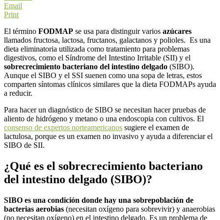
Email
Print
El término
FODMAP
se usa para distinguir varios
azúcares
llamados fructosa, lactosa, fructanos, galactanos y polioles. Es una
dieta eliminatoria utilizada como tratamiento para problemas
digestivos, como el Síndrome del Intestino Irritable (SII) y el
sobrecrecimiento bacteriano del intestino delgado
(SIBO).
Aunque el SIBO y el SSI suenen como una sopa de letras, estos
comparten síntomas clínicos similares que la dieta FODMAPs ayuda
a reducir.
Para hacer un diagnóstico de SIBO se necesitan hacer pruebas de
aliento de hidrógeno y metano o una endoscopia con cultivos. El
consenso de expertos norteamericanos
sugiere el examen de
lactulosa, porque es un examen no invasivo y ayuda a diferenciar el
SIBO de SII.
¿Qué es el sobrecrecimiento bacteriano
del intestino delgado (SIBO)?
SIBO es una condición donde hay una sobrepoblación de
bacterias aerobias
(necesitan oxígeno para sobrevivir) y anaerobias
(no necesitan oxígeno) en el intestino delgado. Es un problema de