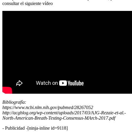
consultar el siguiente vídeo
Bibliografía:
https://www.ncbi.nlm.nih.gov/pubmed/28267052
http://acgblog.org/wp-content/uploads/2017/03/AJG-Rezaie-et-al.-
North-American-Breath-Testing-Consensus-MArch-2017.pdf
- Publicidad -
[ninja-inline id=9118]