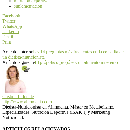
nutrición deportiva
suplementación
Facebook
Twitter
WhatsApp
Linkedin
Email
Print
Artículo anterior
Las 14 preguntas más frecuentes en la consulta de
un dietista-nutricionista
Artículo siguiente
El própolis o propóleo, un alimento milenario
Cristina Lafuente
http://www.alimmenta.com
Dietista-Nutricionista en Alimmenta. Máster en Metabolismo.
Especialidades: Nutricion Deportiva (ISAK-I) y Marketing
Nutricional.
ARTÍCULOS RELACIONADOS