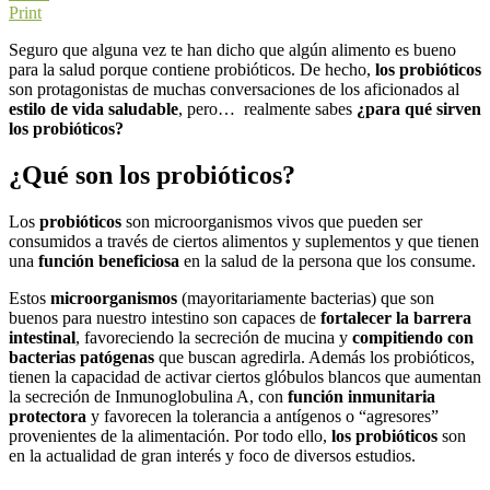
Print
Seguro que alguna vez te han dicho que algún alimento es bueno
para la salud porque contiene probióticos. De hecho,
los probióticos
son protagonistas de muchas conversaciones de los aficionados al
estilo de vida saludable
, pero… realmente sabes
¿para qué sirven
los probióticos?
¿Qué son los probióticos?
Los
probióticos
son microorganismos vivos que pueden ser
consumidos a través de ciertos alimentos y suplementos y que tienen
una
función beneficiosa
en la salud de la persona que los consume.
Estos
microorganismos
(mayoritariamente bacterias) que son
buenos para nuestro intestino son capaces de
fortalecer la barrera
intestinal
, favoreciendo la secreción de mucina y
compitiendo con
bacterias patógenas
que buscan agredirla. Además los probióticos,
tienen la capacidad de activar ciertos glóbulos blancos que aumentan
la secreción de Inmunoglobulina A, con
función inmunitaria
protectora
y favorecen la tolerancia a antígenos o “agresores”
provenientes de la alimentación. Por todo ello,
los probióticos
son
en la actualidad de gran interés y foco de diversos estudios.