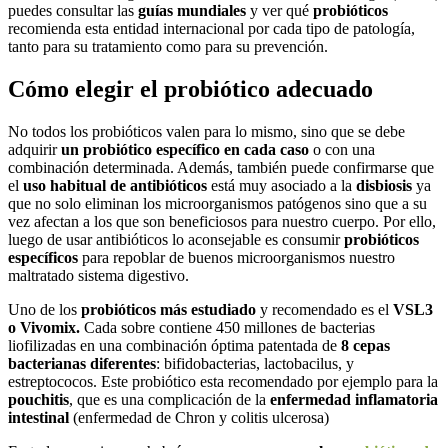
puedes consultar las
guías mundiales
y ver qué
probióticos
recomienda esta entidad internacional por cada tipo de patología,
tanto para su tratamiento como para su prevención.
Cómo elegir el probiótico adecuado
No
todos los probióticos valen para lo mismo
, sino que se debe
adquirir
un probiótico específico en cada caso
o con una
combinación determinada. Además, también puede confirmarse que
el
uso habitual de antibióticos
está muy asociado a la
disbiosis
ya
que no solo eliminan los microorganismos patógenos sino que a su
vez afectan a los que son beneficiosos para nuestro cuerpo. Por ello,
luego de usar antibióticos lo aconsejable es consumir
probióticos
específicos
para repoblar de buenos microorganismos nuestro
maltratado sistema digestivo.
Uno de los
probióticos más estudiado
y recomendado es el
VSL3
o Vivomix.
Cada sobre contiene 450 millones de bacterias
liofilizadas en una combinación óptima patentada de
8 cepas
bacterianas diferentes
: bifidobacterias, lactobacilus, y
estreptococos. Este probiótico esta recomendado por ejemplo para la
pouchitis
, que es una complicación de la
enfermedad inflamatoria
intestinal
(enfermedad de Chron y colitis ulcerosa)