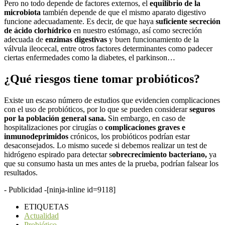
Pero no todo depende de factores externos, el
equilibrio de la
microbiota
también depende de que el mismo aparato digestivo
funcione adecuadamente. Es decir, de que haya
suficiente secreción
de ácido clorhídrico
en nuestro estómago, así como secreción
adecuada de
enzimas digestivas
y buen funcionamiento de la
válvula ileocecal, entre otros factores determinantes como padecer
ciertas enfermedades como la diabetes, el parkinson…
¿Qué riesgos tiene tomar probióticos?
Existe un escaso número de estudios que evidencien complicaciones
con el uso de probióticos, por lo que se pueden considerar
seguros
por la población general sana.
Sin embargo, en caso de
hospitalizaciones por cirugías o
complicaciones graves e
inmunodeprimidos
crónicos, los probióticos podrían estar
desaconsejados. Lo mismo sucede si debemos realizar un test de
hidrógeno espirado para detectar s
obrecrecimiento bacteriano,
ya
que su consumo hasta un mes antes de la prueba, podrían falsear los
resultados.
- Publicidad -
[ninja-inline id=9118]
ETIQUETAS
Actualidad
Probiótico