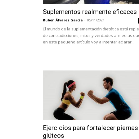
Suplementos realmente eficaces
Rubén Álvarez García
-
05/11/2021
El mundo de la suplementación dietética está reple
de contradicciones, mitos y verdades a medias qu
en este pequeño artículo voy a intentar aclarar...
Ejercicios para fortalecer piernas
glúteos