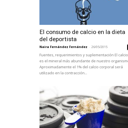
El consumo de calcio en la dieta
del deportista
Naira Fernández Fernández
-
26/05/2015
Fuentes, requerimientos y suplementación El calcio
es el mineral más abundante de nuestro organism
Aproximadamente el 1% del calcio corporal será
utilizado en la contracción...