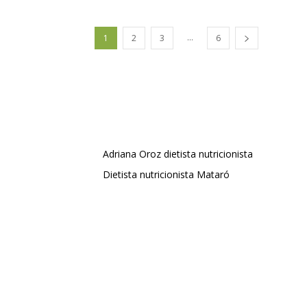
...
1
2
3
6
Adriana Oroz dietista nutricionista
Dietista nutricionista Mataró