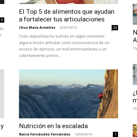
El Top 5 de alimentos que ayudan
a fortalecer tus articulaciones
0
Chus Mata Armelles
-
29/03/2013
24
to
N
e
Todo deportista ha sufrido en algún momento
A
alguna lesión articular como consecuencia de un
15
exceso de ejercicio, un mal entrenamiento o un
calentamiento previo...
¿
m
19
 y
Nutrición en la escalada
Naira Fernández Fernández
-
16/04/2014
1