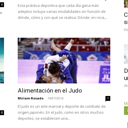
4
Esta práctica deportiva que cada día gana más
adeptos incluye varias modalidades en función de
ve
C
dónde, cómo y con qué se realiza: Dónde: en roca,...
s
05
D
u
29
Alimentación en el Judo
Miriam Rosado
-
14/07/2016
1
Má
El judo es un arte marcial y deporte de combate de
origen japonés. En el judo, como en otros muchos
0
deportes, se establecen una...