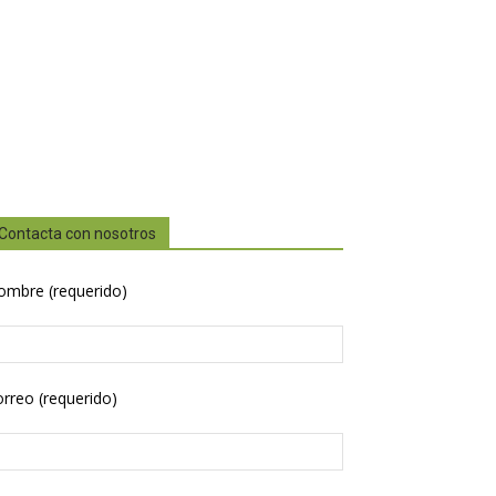
Contacta con nosotros
ombre (requerido)
rreo (requerido)