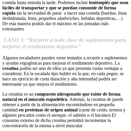
comida hasta entrada la tarde. Podemos incluir
tentempiés que sean
fáciles de transportar y que se puedan consumir de forma
rápida
sin la necesidad de parar a hacer una comida (barritas, fruta
deshidratada, fruta, pequeños sándwiches, bebidas deportivas,…)
De esta manera podrás dar el máximo en las jornadas más
extenuantes
CASO 3: “Recurrir a toda clase de suplementos para
mejorar el rendimiento deportivo”
Algunos escaladores pueden verse tentados a recurrir a suplementos
y ayudas ergogénicas para mejorar el rendimiento deportivo. La
creatina
podría ser uno de ellos ya que presenta varias ventajas a
considerar; En la escalada tipo bulder en la que, en cada pegue, se
hace un ejercicio de corta duración y alta intensidad podría ser
interesante ya que mejora el rendimiento.
La creatina es un
compuesto nitrogenado que existe de forma
natural en el músculo esquelético
. Además, la creatina de puede
obtener a partir de la alimentación encontrándose en pequeña
cantidad
en proteínas de origen animal
(carne de cerdo, ternera y
algunos pescados como el arenque, el salmón o el bacalao) El
consumo externo de dicha creatina permitirá incrementar la
concentración de la misma a nivel muscular.