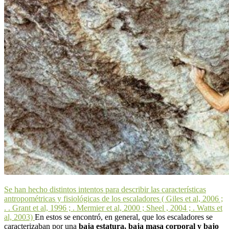
Se han hecho distintos intentos para describir las características
antropométricas y fisiológicas de los escaladores ( Giles et al, 2006 ;
. . Grant et al, 1996 ; . Mermier et al, 2000 ; Sheel , 2004 ; . Watts et
al, 2003)
En estos se encontró, en general, que los escaladores se
caracterizaban por una
baja estatura, baja masa corporal y bajo