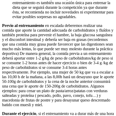
entrenamiento es también una ocasión única para entrenar la
dieta que se seguirá durante la competición ya que durante
ésta, se recomienda no incluir novedades ni experimentar para
evitar posibles sorpresas no agradables.
Previo al entrenamiento
en escalada deberemos realizar una
comida que aporte la cantidad adecuada de carbohidratos y fluídos y
también proteína para prevenir el hambre, la baja glucosa sanguínea
y el disconfort intestinal y debería ser baja en grasas (recordemos
que una comida muy grasa puede favorecer que las digestiones sean
mucho más lentas, lo que puede ser muy molesto durante la práctica
deportiva) De manera general, la comida previa a un entrenamiento
deberá aportar entre 1-2 g/kg de peso de carbohidratos/kg de peso si
se consume 1-2 horas antes de hacer ejercicio o bien de 3-4 g /kg de
peso de carbohidratos si se consume 3-4 horas antes
respectivamente. Por ejemplo, una mujer de 50 kg que va a escalar a
las 10,00 h de la mañana, a las 8,00h hará un desayuno que le aporte
50-100g de carbohidratos y la cena de la noche anterior consumirá
una cena que le aporte de 150-200g de carbohidratos. Algunos
ejemplos: para cenar un plato de pasta/arroz/patatas con verduras
salteadas y proteína ( pescado, pollo, pavo, conejo, tofu…) y
macedonia de frutas de postre y para desayunar queso descremado
batido con muesli y miel.
Durante el ejercicio
, si el entrenamiento va a durar más de una hora