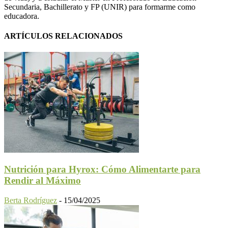
Secundaria, Bachillerato y FP (UNIR) para formarme como
educadora.
ARTÍCULOS RELACIONADOS
Nutrición para Hyrox: Cómo Alimentarte para
Rendir al Máximo
Berta Rodríguez
-
15/04/2025