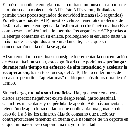
El músculo obtiene energía para la contracción muscular a partir de
la ruptura de la molécula de ATP. Este ATP es muy limitado y
permite unos pocos segundos de actividad intensa (1-3 segundos)
Por ello, además del ATP, nuestras células tienen otra molécula de
fosfato altamente energética: la fosfocreatina (fosfato+ creatina) Este
compuesto, también limitado, permite “recargar” este ATP gracias a
la energía contenida en su enlace, prolongando el esfuerzo hasta un
máximo de 15 segundos aproximadamente, hasta que su
concentración en la célula se agota.
Al suplementar la creatina se consigue incrementar la concentración
de ésta a nivel muscular, esto significaría que podríamos
prolongar
durante más tiempo un esfuerzo de alta intensidad y acelerar la
recuperación,
tras este esfuerzo, del ATP; Dicho en términos de
escalada: permitiría “apretar más” en bloques más duros durante más
tiempo.
Sin embargo,
no todo son beneficios
. Hay que tener en cuenta
ciertos aspectos negativos: existe riesgo renal, gastrointestinal,
calambres musculares y de pérdida de apetito. Además aumenta la
retención de agua intracelular lo que conllevaría una ganancia de
peso de 1 a 3 kg los primeros días de consumo que puede ser
contraproducente teniendo en cuenta que hablamos de un deporte en
el que un mayor peso supone una mayor dificultad.