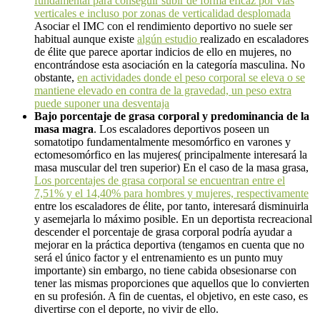
fundamental para conseguir subir de forma eficaz por vías
verticales e incluso por zonas de verticalidad desplomada
Asociar el IMC con el rendimiento deportivo no suele ser
habitual aunque existe
algún estudio
realizado en escaladores
de élite que parece aportar indicios de ello en mujeres, no
encontrándose esta asociación en la categoría masculina. No
obstante,
en actividades donde el peso corporal se eleva o se
mantiene elevado en contra de la gravedad, un peso extra
puede suponer una desventaja
Bajo porcentaje de grasa corporal y predominancia de la
masa magra
. Los escaladores deportivos poseen un
somatotipo fundamentalmente mesomórfico en varones y
ectomesomórfico en las mujeres( principalmente interesará la
masa muscular del tren superior) En el caso de la masa grasa,
Los porcentajes de grasa corporal se encuentran entre el
7,51% y el 14,40% para hombres y mujeres, respectivamente
entre los escaladores de élite, por tanto, interesará disminuirla
y asemejarla lo máximo posible. En un deportista recreacional
descender el porcentaje de grasa corporal podría ayudar a
mejorar en la práctica deportiva (tengamos en cuenta que no
será el único factor y el entrenamiento es un punto muy
importante) sin embargo, no tiene cabida obsesionarse con
tener las mismas proporciones que aquellos que lo convierten
en su profesión. A fin de cuentas, el objetivo, en este caso, es
divertirse con el deporte, no vivir de ello.