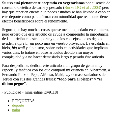
Su uso está
plenamente aceptado en vegetarianos
por ausencia de
consumo dietético de carne y pescado (
Burke DG et al , 2003
) pero
hay que tener en cuenta que pocos estudios se han llevado a cabo en
este deporte como para afirmar con rotundidad que realmente tiene
efectos beneficiosos sobre el rendimiento.
Seguro que hay muchas cosas que se me han quedado en el tintero,
pero espero que este articulo os ayude a comprender la importancia
de la nutrición en este deporte y que los consejos que os dejo os
ayuden a
apretar
un poco más en vuestro proyectos. La escalada en
hielo,
big wall
y alpinismo, sobre todo en actividades que implican
varios días, lo trataré en otros artículos debído a su mayor
complejidad y a no hacer demasiado largo y pesado éste articulo.
Para despedirme, dedicar este artículo a un grupo de gente muy
especial y fanática con los que compartí mi estancia en Albarracín, a
Fernando Putxol, Pepe, Alfonso, Maki,…y demás escaladores de
Teruel con sus dos grandes frases:
“todo para el biceps”
y “
el
último pegue
”.
- Publicidad -
[ninja-inline id=9118]
ETIQUETAS
deporte
naira