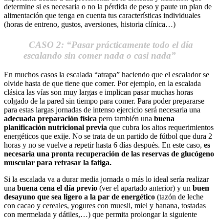
determine si es necesaria o no la pérdida de peso y paute un plan de
alimentación que tenga en cuenta tus características individuales
(horas de entreno, gustos, aversiones, historia clínica…)
CASO 2: “Pasar prácticamente todo el día
escalando sin comer nada o casi nada”
En muchos casos la escalada “atrapa” haciendo que el escalador se
olvide hasta de que tiene que comer. Por ejemplo, en la escalada
clásica las vías son muy largas e implican pasar muchas horas
colgado de la pared sin tiempo para comer. Para poder prepararse
para estas largas jornadas de intenso ejercicio será necesaria una
adecuada preparación física
pero también una
buena
planificación nutricional previa
que cubra los altos requerimientos
energéticos que exije. No se trata de un partido de fútbol que dura 2
horas y no se vuelve a repetir hasta 6 días después. En este caso,
es
necesaria una pronta recuperación de las reservas de glucógeno
muscular para retrasar la fatiga.
Si la escalada va a durar media jornada o más lo ideal sería realizar
una
buena cena el día previo
(ver el apartado anterior) y un
buen
desayuno que sea ligero a la par de energético
(tazón de leche
con cacao y cereales, yogures con muesli, miel y banana, tostadas
con mermelada y dátiles,…) que permita prolongar la siguiente