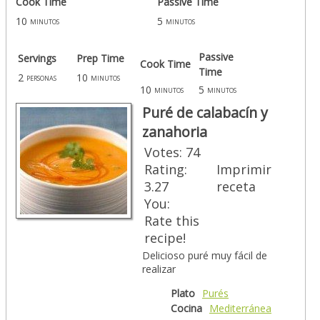
Cook Time
Passive Time
10
5
minutos
minutos
Passive
Servings
Prep Time
Cook Time
Time
2
10
personas
minutos
10
5
minutos
minutos
Puré de calabacín y
zanahoria
Votes:
74
Rating:
Imprimir
3.27
receta
You:
Rate this
recipe!
Delicioso puré muy fácil de
realizar
Plato
Purés
Cocina
Mediterránea