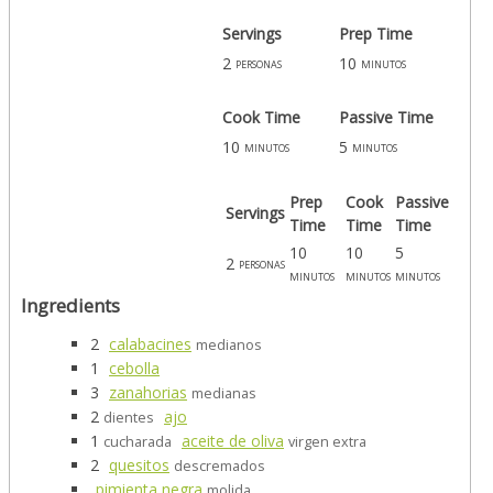
Servings
Prep Time
2
10
personas
minutos
Cook Time
Passive Time
10
5
minutos
minutos
Prep
Cook
Passive
Servings
Time
Time
Time
10
10
5
2
personas
minutos
minutos
minutos
Ingredients
2
calabacines
medianos
1
cebolla
3
zanahorias
medianas
2
ajo
dientes
1
aceite de oliva
cucharada
virgen extra
2
quesitos
descremados
pimienta negra
molida