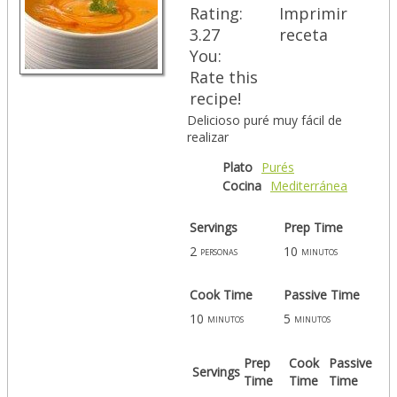
Rating:
Imprimir
3.27
receta
You:
Rate this
recipe!
Delicioso puré muy fácil de
realizar
Plato
Purés
Cocina
Mediterránea
Servings
Prep Time
2
10
personas
minutos
Cook Time
Passive Time
10
5
minutos
minutos
Prep
Cook
Passive
Servings
Time
Time
Time