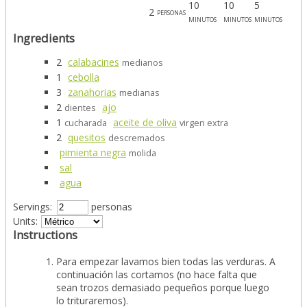
10
10
5
2
personas
minutos
minutos
minutos
Ingredients
2
calabacines
medianos
1
cebolla
3
zanahorias
medianas
2
ajo
dientes
1
aceite de oliva
cucharada
virgen extra
2
quesitos
descremados
pimienta negra
molida
sal
agua
Servings:
personas
Units:
Instructions
Para empezar lavamos bien todas las verduras. A
continuación las cortamos (no hace falta que
sean trozos demasiado pequeños porque luego
lo trituraremos).