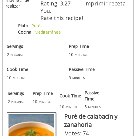
muy fácil de
Rating:
3.27
Imprimir receta
realizar
You:
Rate this recipe!
Plato
Purés
Cocina
Mediterránea
Servings
Prep Time
2
10
personas
minutos
Cook Time
Passive Time
10
5
minutos
minutos
Passive
Servings
Prep Time
Cook Time
Time
2
10
personas
minutos
10
5
minutos
minutos
Puré de calabacín y
zanahoria
Votes:
74