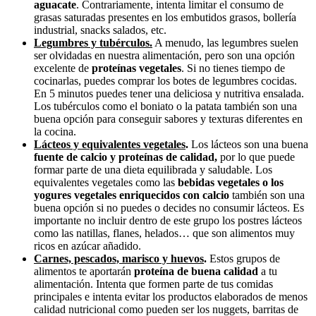
aguacate
. Contrariamente, intenta limitar el consumo de
grasas saturadas presentes en los embutidos grasos, bollería
industrial, snacks salados, etc.
Legumbres y tubérculos.
A menudo, las legumbres suelen
ser olvidadas en nuestra alimentación, pero son una opción
excelente de
proteínas vegetales
. Si no tienes tiempo de
cocinarlas, puedes comprar los botes de legumbres cocidas.
En 5 minutos puedes tener una deliciosa y nutritiva ensalada.
Los tubérculos como el boniato o la patata también son una
buena opción para conseguir sabores y texturas diferentes en
la cocina.
Lácteos y equivalentes vegetales
.
Los lácteos son una buena
fuente de calcio y proteínas de calidad,
por lo que puede
formar parte de una dieta equilibrada y saludable. Los
equivalentes vegetales como las
bebidas vegetales o los
yogures vegetales enriquecidos con calcio
también son una
buena opción si no puedes o decides no consumir lácteos. Es
importante no incluir dentro de este grupo los postres lácteos
como las natillas, flanes, helados… que son alimentos muy
ricos en azúcar añadido.
Carnes, pescados, marisco y huevos
.
Estos grupos de
alimentos te aportarán
proteína de buena calidad
a tu
alimentación. Intenta que formen parte de tus comidas
principales e intenta evitar los productos elaborados de menos
calidad nutricional como pueden ser los nuggets, barritas de