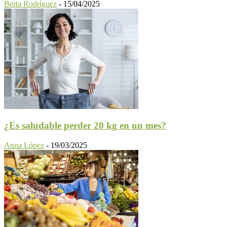
Berta Rodríguez
-
15/04/2025
¿Es saludable perder 20 kg en un mes?
Anna López
-
19/03/2025