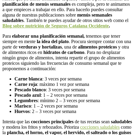
planificación de menús semanales
es compleja, pero te animamos
a que empieces a trabajar en ello. Para hacerlo puedes consultar
alguna de nuestras publicaciones sobre
menús semanales
saludables
. También te puedes ayudar de otros sitios web como el
Blog sobre nutrición de Seguros Catalana Occidente
.
Para
elaborar una planificación semanal,
tenemos que tener
siempre en mente
la idea del plato
. Procura siempre contar con una
parte de
verduras y hortalizas
, una de
alimentos proteicos
y otra
de alimentos ricos en
hidratos de carbono
. Para no desplazar
ningún grupo de alimentos, intenta repartir el grupo de alimentos
proteicos siguiendo las frecuencias de consumo semanal que te
proponemos a continuación:
Carne blanca
: 3 veces por semana
Carne roja
: máximo 1 vez por semana
Pescado blanco
: 3 veces por semana
Pescado azul
: 1 – 2 veces por semana
Legumbres
: mínimo 2 – 3 veces por semana
Marisco
: 1 – 2 veces por semana
Huevos
: 2 – 3 veces por semana
Intenta que las
cocciones principales
de tus recetas sean
saludables
y modera los fritos y rebozados. Prioriza
cocciones saludables
como
la
plancha, el horno, el vapor, el hervido, el salteado o los guisos