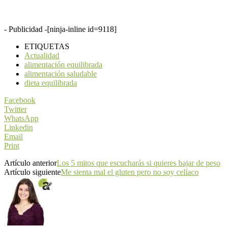
- Publicidad -
[ninja-inline id=9118]
ETIQUETAS
Actualidad
alimentación equilibrada
alimentación saludable
dieta equilibrada
Facebook
Twitter
WhatsApp
Linkedin
Email
Print
Artículo anterior
Los 5 mitos que escucharás si quieres bajar de peso
Artículo siguiente
Me sienta mal el gluten pero no soy celíaco