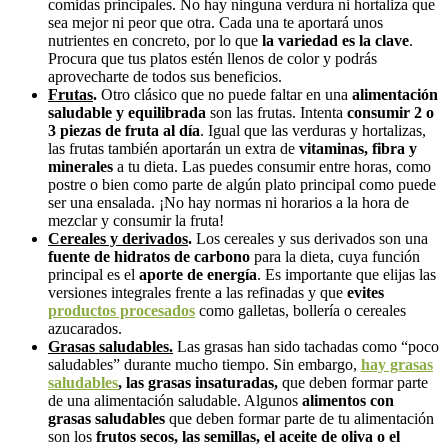
comidas principales. No hay ninguna verdura ni hortaliza que
sea mejor ni peor que otra. Cada una te aportará unos
nutrientes en concreto, por lo que
la variedad es la clave
.
Procura que tus platos estén llenos de color y podrás
aprovecharte de todos sus beneficios.
Frutas
.
Otro clásico que no puede faltar en una
alimentación
saludable y equilibrada
son las frutas. Intenta
consumir 2 o
3 piezas de fruta al día
. Igual que las verduras y hortalizas,
las frutas también aportarán un extra de
vitaminas, fibra y
minerales
a tu dieta. Las puedes consumir entre horas, como
postre o bien como parte de algún plato principal como puede
ser una ensalada. ¡No hay normas ni horarios a la hora de
mezclar y consumir la fruta!
Cereales y derivados
.
Los cereales y sus derivados son una
fuente de hidratos de carbono
para la dieta, cuya función
principal es el
aporte de energía
. Es importante que elijas las
versiones integrales frente a las refinadas y que
evites
productos procesados
como galletas, bollería o cereales
azucarados.
Grasas saludables.
Las grasas han sido tachadas como “poco
saludables” durante mucho tiempo. Sin embargo,
hay grasas
saludables
, las grasas insaturadas,
que deben formar parte
de una alimentación saludable. Algunos
alimentos con
grasas saludables
que deben formar parte de tu alimentación
son los
frutos secos, las semillas, el aceite de oliva o el