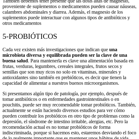
También debemos tener presente que las dosis altas de magnesio,
proveniente de suplementos o medicamentos pueden causar náuseas,
calambres abdominales y diarrea. Además, el magnesio de los
suplementos puede interactuar con algunos tipos de antibióticos y
otros medicamentos
5-PROBIÓTICOS
Cada vez existen más investigaciones que indican que
una
microbiota diversa y equilibrada pueden ser la clave de una
buena salud
. Para mantenerla es clave una alimentación basada en
frutas, verduras, legumbres, cereales integrales, frutos secos y
semillas que son muy ricos no solo en vitaminas, minerales y
antioxidantes sino también en prebióticos, es decir que tienen la
capacidad de alimentar a nuestros buenos microorganismos.
Si presentamos algún tipo de patología, por ejemplo, después de
tomar antibióticos o en enfermedades gastrointestinales o en
pouchitis, puede ser muy recomendable tomar probióticos. También,
actualmente se están haciendo diversos estudios para ver cómo
pueden contribuir los probióticos en otro tipo de problemas como la
depresión, el síndrome de intestino irritable, alergias, etc. Pero la
recomendación actual es no tomar probióticos de forma
indiscriminada, porque si hacemos esto, estaremos desviando el foco
de lo realmente importante que es mantener unos hábitos de vida