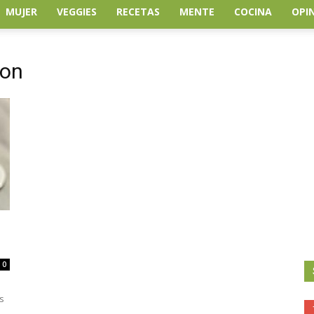
MUJER
VEGGIES
RECETAS
MENTE
COCINA
OPI
ion
0
e
s