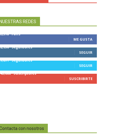
NUESTRAS REDES
49,578
Fans
ME GUSTA
32,950
Seguidores
SEGUIR
27,671
Seguidores
SEGUIR
545,000
Suscriptores
SUSCRIBIRTE
Contacta con nosotros