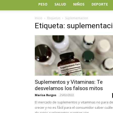
PESO
SALUD
NIÑOS
DEPORTE
Inicio
Etiquetas
Suplementacion
Etiqueta: suplementac
Suplementos y Vitaminas: Te
desvelamos los falsos mitos
Marisa Burgos
-
25/02/2022
El mercado de suplementos y vitaminas no para d
crecer y no es fácil para el consumidor saber cuále
de estos suplementos cuentan con...