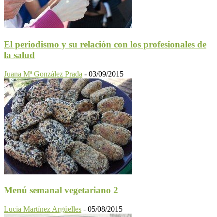
El periodismo y su relación con los profesionales de
la salud
Juana Mª González Prada
-
03/09/2015
Menú semanal vegetariano 2
Lucia Martínez Argüelles
-
05/08/2015