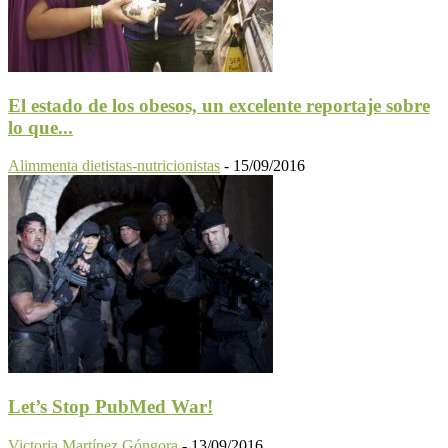
El estado de los obesos, un excelente reportaje sobre
lo que...
Alimmenta dietistas-nutricionistas
-
15/09/2016
Let’s Stop PubMed War!
Victoria Martínez Góngora
-
13/09/2016