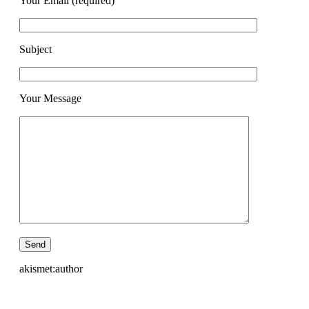
Your Email (required)
Subject
Your Message
akismet:author