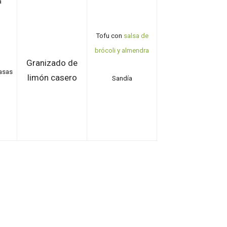
a
Tofu con
salsa de
brócoli y almendra
Granizado de
asas
limón casero
Sandía