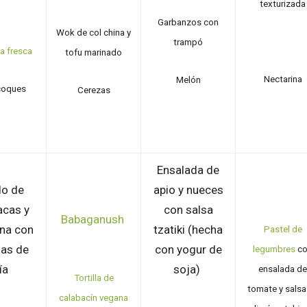
texturizada
Garbanzos
con
Wok de col china y
trampó
a fresca
tofu marinado
Nectarina
Melón
coques
Cerezas
Ensalada de
do de
apio y nueces
acas y
con salsa
Babaganush
na con
tzatiki (hecha
Pastel de
las de
con yogur de
legumbres
co
ía
soja)
ensalada de
Tortilla de
tomate y salsa
calabacín vegana