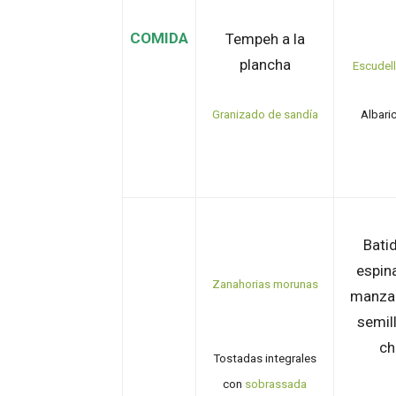
COMIDA
Tempeh a la
plancha
Escudell
Granizado de sandía
Albari
Bati
espin
Zanahorias morunas
manza
semil
ch
Tostad
a
s integrales
con
sobrassada