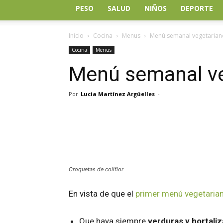
PESO
SALUD
NIÑOS
DEPORTE
Inicio
Cocina
Menus
Menú semanal vegetarian
Cocina
Menus
Menú semanal ve
Por
Lucia Martínez Argüelles
-
Facebook
Twitter
Wh
Croquetas de coliflor
En vista de que el
primer menú vegetaria
Que haya siempre
verduras y hortali