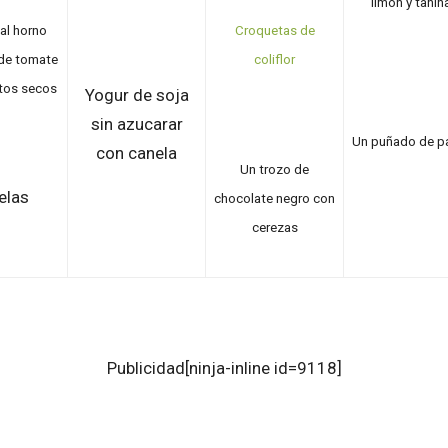
limón y tahin
al horno
Croq
uetas de
de tomate
coliflor
utos secos
Yogur de soja
sin azucarar
Un puñado de p
con canela
Un trozo de
elas
chocolate negro con
cerezas
Publicidad
[ninja-inline id=9118]