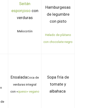
Seitán
Hamburgesas
esponjoso
con
de legumbre
verduras
con pisto
Melocotón
Helado de plátano
con chocolate negro
Ensalada
Sopa fría de
Coca de
tomate y
verduras integral
n
albahaca
con «
queso» vegano
 de