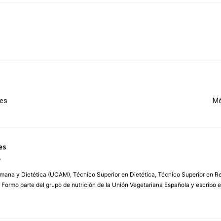
atsApp
Linkedin
Email
Impresión
les
Mé
es
/
ana y Dietética (UCAM), Técnico Superior en Dietética, Técnico Superior en Rest
. Formo parte del grupo de nutrición de la Unión Vegetariana Española y escribo e