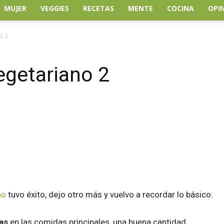
MUJER
VEGGIES
RECETAS
MENTE
COCINA
OPI
o 2
getariano 2
atsApp
Linkedin
Email
Impresión
no
tuvo éxito, dejo otro más y vuelvo a recordar lo básico:
zas
en las comidas principales, una buena cantidad.