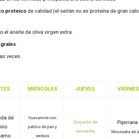
to proteico
de calidad (el seitán no es proteína de gran cali
o el aceite de oliva virgen extra.
egrales
.
las veces.
TES
MIÉRCOLES
JUEVES
VIERNES
ada de
Guacamole con
Pipirrana
Gazpacho de
ino
palitos de pan y
remolacha
Moussaka de s
samo
verdura