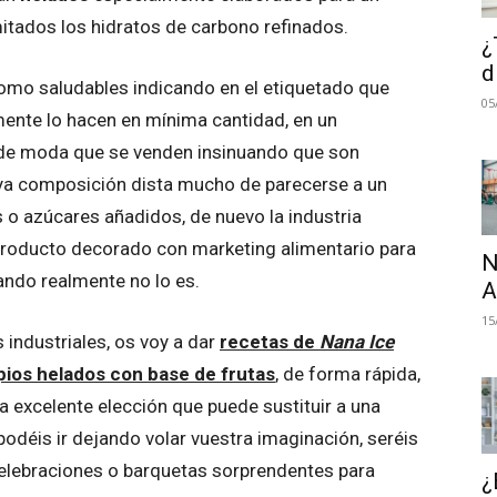
mitados los hidratos de carbono refinados.
¿
d
omo saludables indicando en el etiquetado que
05
lmente lo hacen en mínima cantidad, en un
de moda que se venden insinuando que son
uya composición dista mucho de parecerse a un
s o azúcares añadidos, de nuevo la industria
producto decorado con marketing alimentario para
N
ndo realmente no lo es.
A
15
 industriales, os voy a dar
recetas de
Nana Ice
pios helados con base de frutas
, de forma rápida,
na excelente elección que puede sustituir a una
odéis ir dejando volar vuestra imaginación, seréis
elebraciones o barquetas sorprendentes para
¿