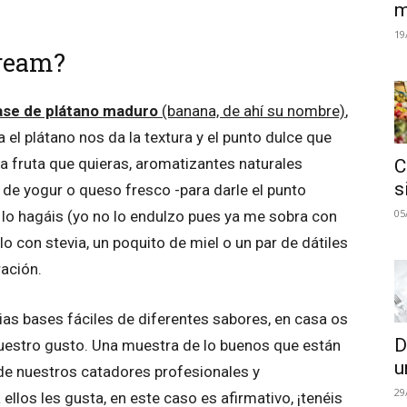
m
19
Cream?
ase de plátano maduro
(banana, de ahí su nombre)
,
 el plátano nos da la textura y el punto dulce que
a fruta que quieras, aromatizantes naturales
C
s
co de yogur o queso fresco -para darle el punto
05
e lo hagáis (yo no lo endulzo pues ya me sobra con
o con stevia, un poquito de miel o un par de dátiles
ación.
rias bases fáciles de diferentes sabores, en casa os
D
uestro gusto. Una muestra de lo buenos que están
u
e nuestros catadores profesionales y
29
ellos les gusta, en este caso es afirmativo, ¡tenéis