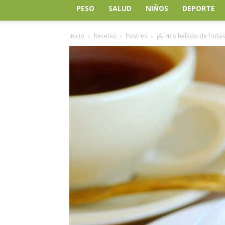
PESO
SALUD
NIÑOS
DEPORTE
Inicio
Recetas
Postres
¡Al rico helado de frutas