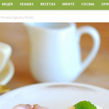
MUJER
VEGGIES
RECETAS
MENTE
COCINA
OPI
! Recetas ligeras y fáciles