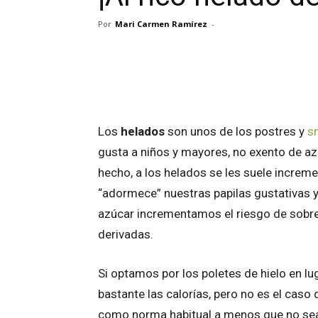
Por
Mari Carmen Ramírez
-
Facebook
Twitter
Wh
Los
helados
son unos de los postres y
s
gusta a niños y mayores, no exento de az
hecho, a los helados se les suele increme
“adormece” nuestras papilas gustativas y 
azúcar incrementamos el riesgo de sobr
derivadas.
Si optamos por los poletes de hielo en 
bastante las calorías, pero no es el caso
como norma habitual a menos que no s