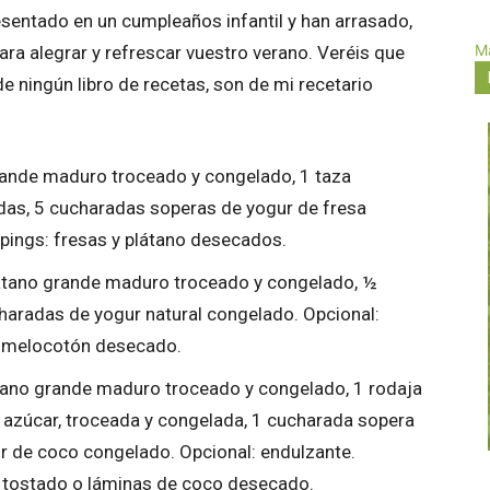
presentado en un cumpleaños infantil y han arrasado,
Má
ara alegrar y refrescar vuestro verano. Veréis que
 de ningún libro de recetas, son de mi recetario
ande maduro troceado y congelado, 1 taza
as, 5 cucharadas soperas de yogur de fresa
pings: fresas y plátano desecados.
átano grande maduro troceado y congelado, ½
aradas de yogur natural congelado. Opcional:
o melocotón desecado.
ano grande maduro troceado y congelado, 1 rodaja
 azúcar, troceada y congelada, 1 cucharada sopera
r de coco congelado. Opcional: endulzante.
o tostado o láminas de coco desecado.