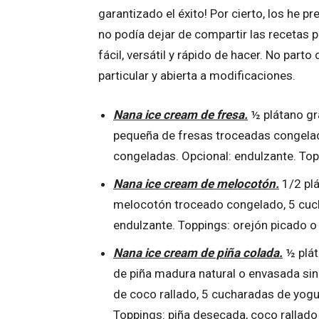
garantizado el éxito! Por cierto, los he 
no podía dejar de compartir las recetas p
fácil, versátil y rápido de hacer. No parto
particular y abierta a modificaciones.
Nana ice cream de fresa.
½ plátano gr
pequeña de fresas troceadas congelad
congeladas. Opcional: endulzante. Top
Nana ice cream de melocotón.
1/2 pl
melocotón troceado congelado, 5 cuch
endulzante. Toppings: orejón picado 
Nana ice cream de piña colada.
½ plát
de piña madura natural o envasada sin
de coco rallado, 5 cucharadas de yogu
Toppings: piña desecada, coco rallad