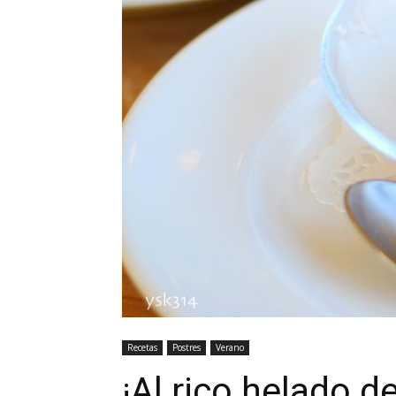
Recetas
Postres
Verano
¡Al rico helado de