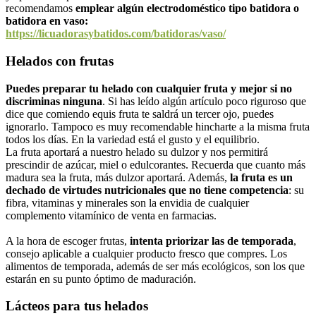
recomendamos
emplear algún electrodoméstico tipo batidora o
batidora en vaso:
https://licuadorasybatidos.com/batidoras/vaso/
Helados con frutas
Puedes preparar tu helado con cualquier fruta y mejor si no
discriminas ninguna
. Si has leído algún artículo poco riguroso que
dice que comiendo equis fruta te saldrá un tercer ojo, puedes
ignorarlo. Tampoco es muy recomendable hincharte a la misma fruta
todos los días. En la variedad está el gusto y el equilibrio.
La fruta aportará a nuestro helado su dulzor y nos permitirá
prescindir de azúcar, miel o edulcorantes. Recuerda que cuanto más
madura sea la fruta, más dulzor aportará. Además,
la fruta es un
dechado de virtudes nutricionales que no tiene competencia
: su
fibra, vitaminas y minerales son la envidia de cualquier
complemento vitamínico de venta en farmacias.
A la hora de escoger frutas,
intenta priorizar las de temporada
,
consejo aplicable a cualquier producto fresco que compres. Los
alimentos de temporada, además de ser más ecológicos, son los que
estarán en su punto óptimo de maduración.
Lácteos para tus helados