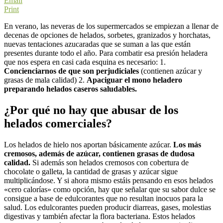
Email
Print
En verano, las neveras de los supermercados se empiezan a llenar de
decenas de opciones de helados, sorbetes, granizados y horchatas,
nuevas tentaciones azucaradas que se suman a las que están
presentes durante todo el año. Para combatir esa presión heladera
que nos espera en casi cada esquina es necesario: 1.
Concienciarnos de que son perjudiciales
(contienen azúcar y
grasas de mala calidad) 2.
Apaciguar el mono heladero
preparando helados caseros saludables.
¿Por qué no hay que abusar de los
helados comerciales?
Los helados de hielo nos aportan básicamente azúcar.
Los más
cremosos, además de azúcar, contienen grasas de dudosa
calidad.
Si además son helados cremosos con cobertura de
chocolate o galleta, la cantidad de grasas y azúcar sigue
multiplicándose. Y si ahora mismo estáis pensando en esos helados
«cero calorías» como opción, hay que señalar que su sabor dulce se
consigue a base de edulcorantes que no resultan inocuos para la
salud. Los edulcorantes pueden producir diarreas, gases, molestias
digestivas y también afectar la flora bacteriana. Estos helados