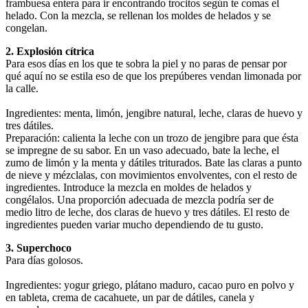
frambuesa entera para ir encontrando trocitos según te comas el
helado. Con la mezcla, se rellenan los moldes de helados y se
congelan.
2. Explosión cítrica
Para esos días en los que te sobra la piel y no paras de pensar por
qué aquí no se estila eso de que los prepúberes vendan limonada por
la calle.
Ingredientes: menta, limón, jengibre natural, leche, claras de huevo y
tres dátiles.
Preparación: calienta la leche con un trozo de jengibre para que ésta
se impregne de su sabor. En un vaso adecuado, bate la leche, el
zumo de limón y la menta y dátiles triturados. Bate las claras a punto
de nieve y mézclalas, con movimientos envolventes, con el resto de
ingredientes. Introduce la mezcla en moldes de helados y
congélalos. Una proporción adecuada de mezcla podría ser de
medio litro de leche, dos claras de huevo y tres dátiles. El resto de
ingredientes pueden variar mucho dependiendo de tu gusto.
3. Superchoco
Para días golosos.
Ingredientes: yogur griego, plátano maduro, cacao puro en polvo y
en tableta, crema de cacahuete, un par de dátiles, canela y