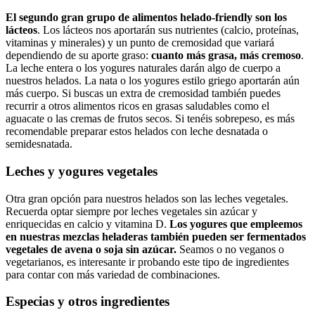
El segundo gran grupo de alimentos helado-friendly son los
lácteos
. Los lácteos nos aportarán sus nutrientes (calcio, proteínas,
vitaminas y minerales) y un punto de cremosidad que variará
dependiendo de su aporte graso:
cuanto más grasa, más cremoso
.
La leche entera o los yogures naturales darán algo de cuerpo a
nuestros helados. La nata o los yogures estilo griego aportarán aún
más cuerpo. Si buscas un extra de cremosidad también puedes
recurrir a otros alimentos ricos en grasas saludables como el
aguacate o las cremas de frutos secos. Si tenéis sobrepeso, es más
recomendable preparar estos helados con leche desnatada o
semidesnatada.
Leches y yogures vegetales
Otra gran opción para nuestros helados son las leches vegetales.
Recuerda optar siempre por leches vegetales sin azúcar y
enriquecidas en calcio y vitamina D.
Los yogures que empleemos
en nuestras mezclas heladeras también pueden ser fermentados
vegetales de avena o soja sin azúcar.
Seamos o no veganos o
vegetarianos, es interesante ir probando este tipo de ingredientes
para contar con más variedad de combinaciones.
Especias y otros ingredientes