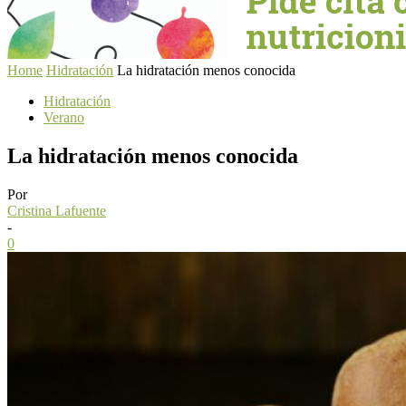
Home
Hidratación
La hidratación menos conocida
Hidratación
Verano
La hidratación menos conocida
Por
Cristina Lafuente
-
0