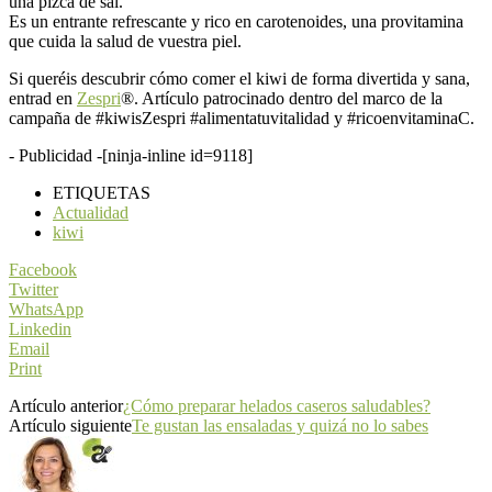
una pizca de sal.
Es un entrante refrescante y rico en carotenoides, una provitamina
que cuida la salud de vuestra piel.
Si queréis descubrir cómo comer el kiwi de forma divertida y sana,
entrad en
Zespri
®.
Artículo patrocinado dentro del marco de
la
campaña de
#kiwisZespri #alimentatuvitalidad y #ricoenvitaminaC.
- Publicidad -
[ninja-inline id=9118]
ETIQUETAS
Actualidad
kiwi
Facebook
Twitter
WhatsApp
Linkedin
Email
Print
Artículo anterior
¿Cómo preparar helados caseros saludables?
Artículo siguiente
Te gustan las ensaladas y quizá no lo sabes