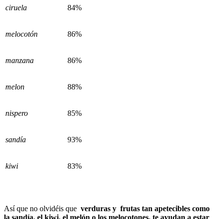
ciruela
84%
melocotón
86%
manzana
86%
melon
88%
nispero
85%
sandía
93%
kiwi
83%
Así que no olvidéis que
verduras y frutas tan apetecibles como
la sandía, el kiwi, el melón o los melocotones, te ayudan a estar