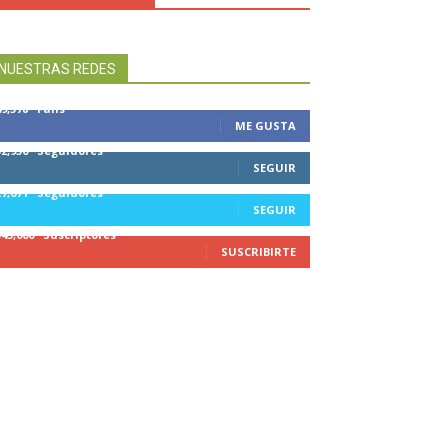
NUESTRAS REDES
49,578
Fans
ME GUSTA
32,950
Seguidores
SEGUIR
27,671
Seguidores
SEGUIR
545,000
Suscriptores
SUSCRIBIRTE