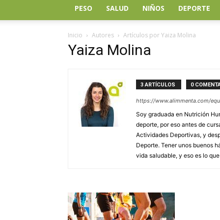
PESO
SALUD
NIÑOS
DEPORTE
Inicio
Autores
Artículos por Yaiza Molina
Yaiza Molina
3 ARTÍCULOS
0 COMENT
https://www.alimmenta.com/equi
Soy graduada en Nutrición Hum
deporte, por eso antes de curs
Actividades Deportivas, y despu
Deporte. Tener unos buenos háb
vida saludable, y eso es lo que 