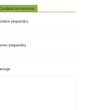
Contacta con nosotros
ombre (requerido)
rreo (requerido)
ensaje