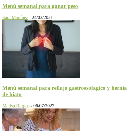
Menú semanal para ganar peso
Sara Martínez
-
24/03/2021
Menú semanal para reflujo gastroesofágico y hernia
de hiato
Marisa Burgos
-
06/07/2022