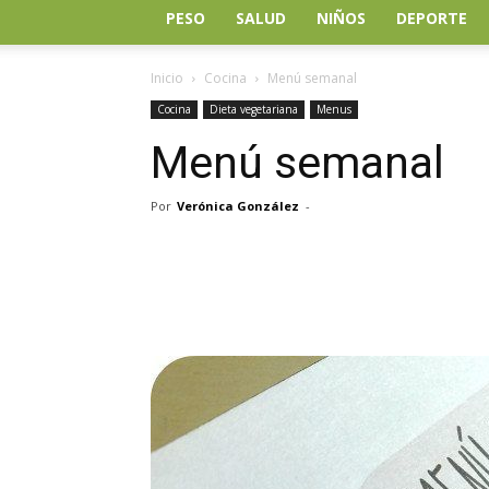
PESO
SALUD
NIÑOS
DEPORTE
Inicio
Cocina
Menú semanal
Cocina
Dieta vegetariana
Menus
Menú semanal
Por
Verónica González
-
Facebook
Twitter
Wh