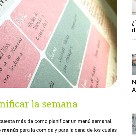
¿
d
05
N
A
15
nificar la semana
opuesta más de como planificar un menú semanal.
e menús
para la comida y para la cena de los cuales