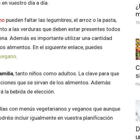
 en vuestro día a día.
¿
m
no
pueden faltar las legumbres, el arroz o la pasta,
19
junto a las verduras que deben estar presentes todos
cena. Además es importante utilizar una cantidad
los alimentos. En el siguiente enlace, puedes
/vegano
.
C
amilia
, tanto niños como adultos. La clave para que
s
aciones que se sirvan de los alimentos. Además
05
 la bebida de elección.
días con menús vegetarianos y veganos que aunque
odréis incluir igualmente en vuestra planificación
D
u