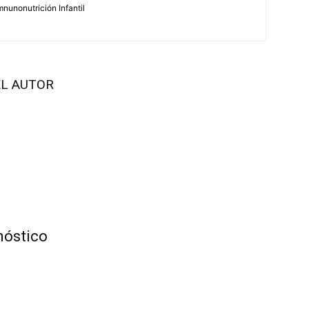
Imnunonutrición Infantil
L AUTOR
nóstico