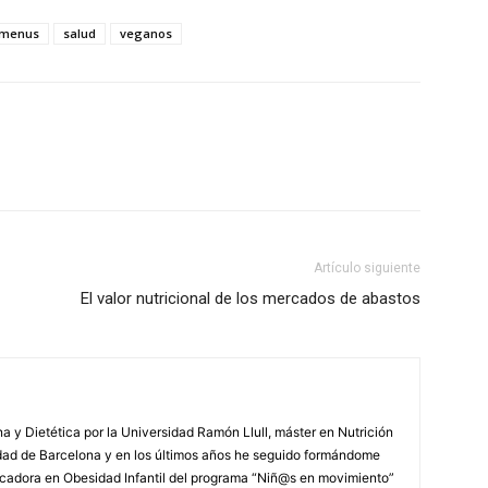
menus
salud
veganos
atsApp
Linkedin
Email
Impresión
Artículo siguiente
El valor nutricional de los mercados de abastos
 y Dietética por la Universidad Ramón Llull, máster en Nutrición
idad de Barcelona y en los últimos años he seguido formándome
ducadora en Obesidad Infantil del programa “Niñ@s en movimiento”