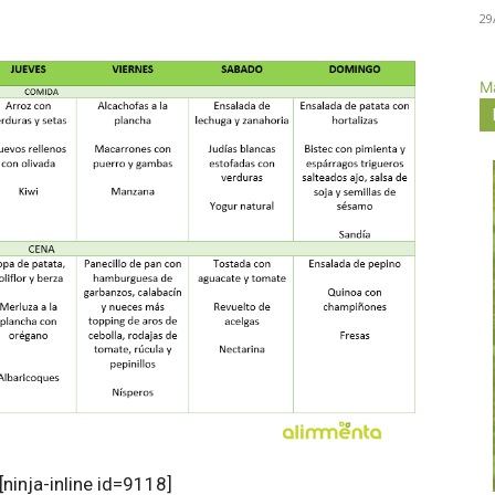
29
Má
[ninja-inline id=9118]