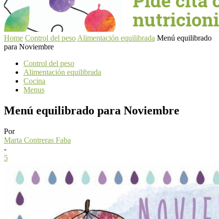
Home
Control del peso
Alimentación equilibrada
Menú equilibrado
para Noviembre
Control del peso
Alimentación equilibrada
Cocina
Menus
Menú equilibrado para Noviembre
Por
Marta Contreras Faba
-
5