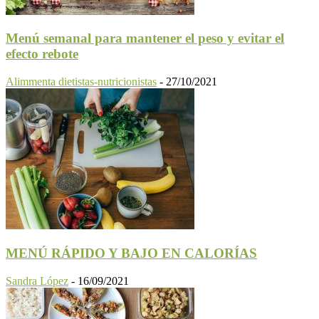
Menú semanal para mantener el peso y evitar el
efecto rebote
Alimmenta dietistas-nutricionistas
-
27/10/2021
MENÚ RÁPIDO Y BAJO EN CALORÍAS
Sandra López
-
16/09/2021