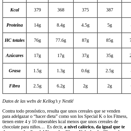
Kcal
379
368
375
387
Proteína
14g
8.4g
4.5g
5g
HC totales
76g
77.6g
87g
85g
Azúcares
17g
17g
37g
35g
Grasa
1.5g
1.3g
0.6g
2.5g
Fibra
2.5g
6.2g
2g
2g
Datos de las webs de Kellog’s y Nestlé
Contra todo pronóstico, resulta que unos cereales que se venden
para adelgazar o “hacer dieta” como son los Special K o los Fitness,
tienen entre 4 y 10 miserables kcal menos que unos cereales de
chocolate para niños… Es decir,
a nivel calórico, da igual que te