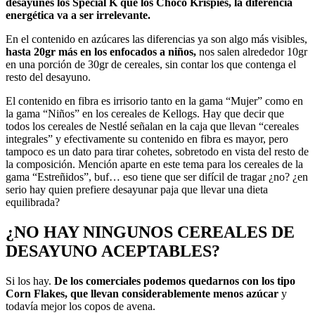
desayunes los Special K que los Choco Krispies, la diferencia
energética va a ser irrelevante.
En el contenido en azúcares las diferencias ya son algo más visibles,
hasta 20gr más en los enfocados a niños,
nos salen alrededor 10gr
en una porción de 30gr de cereales, sin contar los que contenga el
resto del desayuno.
El contenido en fibra es irrisorio tanto en la gama “Mujer” como en
la gama “Niños” en los cereales de Kellogs. Hay que decir que
todos los cereales de Nestlé señalan en la caja que llevan “cereales
integrales” y efectivamente su contenido en fibra es mayor, pero
tampoco es un dato para tirar cohetes, sobretodo en vista del resto de
la composición. Mención aparte en este tema para los cereales de la
gama “Estreñidos”, buf… eso tiene que ser difícil de tragar ¿no? ¿en
serio hay quien prefiere desayunar paja que llevar una dieta
equilibrada?
¿NO HAY NINGUNOS CEREALES DE
DESAYUNO ACEPTABLES?
Si los hay.
De los comerciales podemos quedarnos con los tipo
Corn Flakes, que llevan considerablemente menos azúcar
y
todavía mejor los copos de avena.