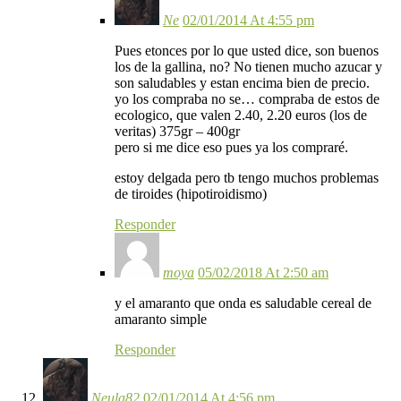
Ne
02/01/2014 At 4:55 pm
Pues etonces por lo que usted dice, son buenos
los de la gallina, no? No tienen mucho azucar y
son saludables y estan encima bien de precio.
yo los compraba no se… compraba de estos de
ecologico, que valen 2.40, 2.20 euros (los de
veritas) 375gr – 400gr
pero si me dice eso pues ya los compraré.
estoy delgada pero tb tengo muchos problemas
de tiroides (hipotiroidismo)
Responder
moya
05/02/2018 At 2:50 am
y el amaranto que onda es saludable cereal de
amaranto simple
Responder
Neula82
02/01/2014 At 4:56 pm