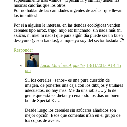
supuestamente más «sanos» (Special K y similar) tienen las
mismas calorías que los otros.
Por no hablar de las cantidades ingentes de azúcar que llevan
los infantiles!
Por si a alguien le interesa, en las tiendas ecológicas venden
cereales tipo arroz, trigo, mijo etc hinchado, sin nada más (ni
azúcar, ni miel ni nada) que para algún día puede ser un buen
desayuno (y son baratos), aunque yo soy del sector tostada 🙂
Responder
Lucia Martínez Argüelles
13/11/2013 At 4:45
pm
Si, los cereales «sanos» es una pura cuestión de
imagen, de ponerles una caja con los dibujos y titulares
adecuados, no hay más. Me da una rabia…. y la de
gente que está «a dieta» y cena todo los días un buen
bol de Special K….
Desde luego los cereales sin azúcares añadidos son
mejor opción. Esos que comentas irían en el grupo de
los copos de avena.