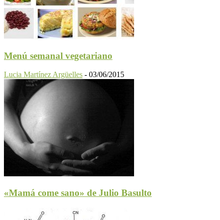
Menú semanal vegetariano
Lucia Martínez Argüelles
-
03/06/2015
«Mamá come sano» de Julio Basulto