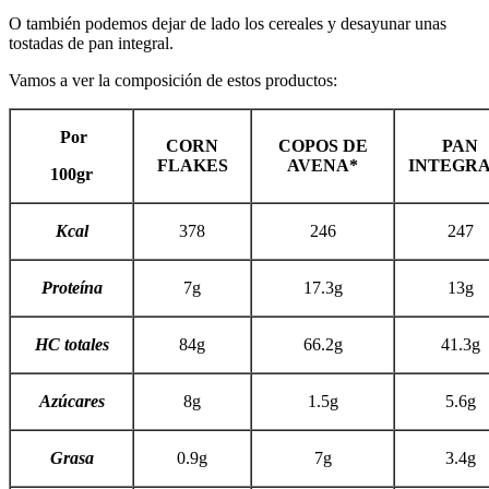
O también podemos dejar de lado los cereales y desayunar unas
tostadas de pan integral.
Vamos a ver la composición de estos productos:
Por
CORN
COPOS DE
PAN
FLAKES
AVENA*
INTEGRA
100gr
Kcal
378
246
247
Proteína
7g
17.3g
13g
HC totales
84g
66.2g
41.3g
Azúcares
8g
1.5g
5.6g
Grasa
0.9g
7g
3.4g