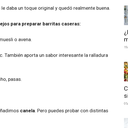
ue le daba un toque original y quedó realmente buena.
ejos para preparar barritas caseras:
¿
m
muesli o avena.
19
etc. También aporta un sabor interesante la ralladura
cho, pasas.
C
s
05
 añadimos
canela
. Pero puedes probar con distintas