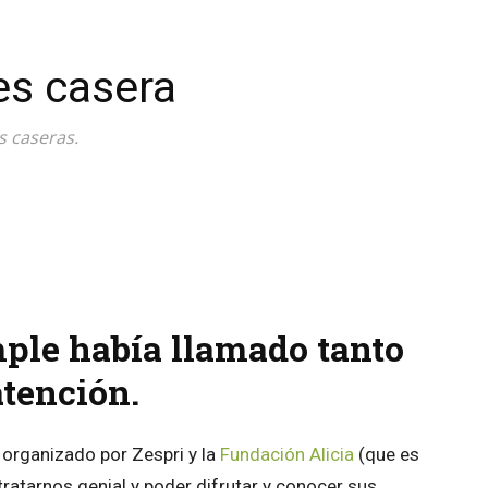
es casera
s caseras.
atsApp
Linkedin
Email
Impresión
ple había llamado tanto
atención.
 organizado por Zespri y la
Fundación Alicia
(que es
atarnos genial y poder difrutar y conocer sus