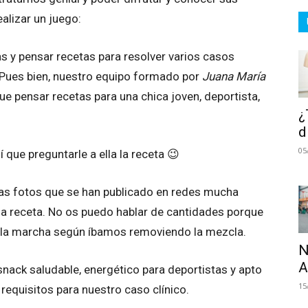
alizar un juego:
s y pensar recetas para resolver varios casos
 Pues bien, nuestro equipo formado por
Juana María
e pensar recetas para una chica joven, deportista,
¿
d
05
sí que preguntarle a ella la receta 😉
las fotos que se han publicado en redes mucha
la receta. No os puedo hablar de cantidades porque
 la marcha según íbamos removiendo la mezcla.
N
A
 snack saludable, energético para deportistas y apto
15
requisitos para nuestro caso clínico.