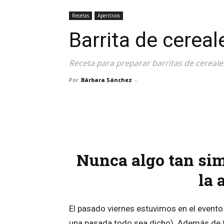
Recetas
Aperitivos
Barrita de cereal
Receta para preparar barritas de cereale
Por
Bárbara Sánchez
-
Facebook
Twitter
Wh
Nunca algo tan sim
la 
El pasado viernes estuvimos en el evento
una pasada todo sea dicho). Además de tr