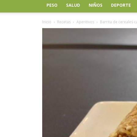
PESO
SALUD
NIÑOS
DEPORTE
Inicio
Recetas
Aperitivos
Barrita de cereales c