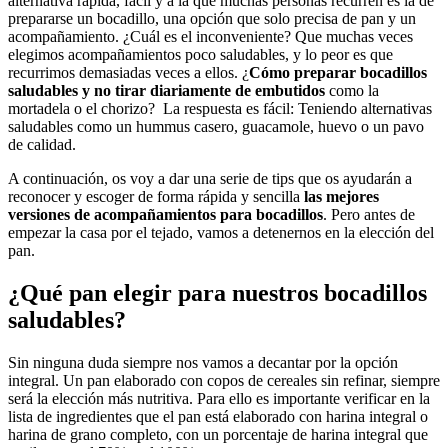
alternativa rápida, fácil y a la que muchas personas recurren es la de
prepararse un bocadillo, una opción que solo precisa de pan y un
acompañamiento. ¿Cuál es el inconveniente? Que muchas veces
elegimos acompañamientos poco saludables, y lo peor es que
recurrimos demasiadas veces a ellos. ¿
Cómo preparar bocadillos
saludables y no tirar diariamente de embutidos
como la
mortadela o el chorizo? La respuesta es fácil: Teniendo alternativas
saludables como un hummus casero, guacamole, huevo o un pavo
de calidad.
A continuación, os voy a dar una serie de tips que os ayudarán a
reconocer y escoger de forma rápida y sencilla
las mejores
versiones de acompañamientos para bocadillos
. Pero antes de
empezar la casa por el tejado, vamos a detenernos en la elección del
pan.
¿Qué pan elegir para nuestros bocadillos
saludables?
Sin ninguna duda siempre nos vamos a decantar por la opción
integral. Un pan elaborado con copos de cereales sin refinar, siempre
será la elección más nutritiva. Para ello es importante verificar en la
lista de ingredientes que el pan está elaborado con harina integral o
harina de grano completo, con un porcentaje de harina integral que