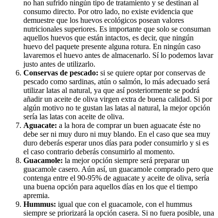
no han sufrido ningún tipo de tratamiento y se destinan al
consumo directo. Por otro lado, no existe evidencia que
demuestre que los huevos ecológicos posean valores
nutricionales superiores. Es importante que solo se consuman
aquellos huevos que están intactos, es decir, que ningún
huevo del paquete presente alguna rotura. En ningún caso
lavaremos el huevo antes de almacenarlo. Sí lo podemos lavar
justo antes de utilizarlo.
Conservas de pescado:
si se quiere optar por conservas de
pescado como sardinas, atún o salmón, lo más adecuado será
utilizar latas al natural, ya que así posteriormente se podrá
añadir un aceite de oliva virgen extra de buena calidad. Si por
algún motivo no te gustan las latas al natural, la mejor opción
sería las latas con aceite de oliva.
Aguacate:
a la hora de comprar un buen aguacate éste no
debe ser ni muy duro ni muy blando. En el caso que sea muy
duro deberás esperar unos días para poder consumirlo y si es
el caso contrario deberás consumirlo al momento.
Guacamole:
la mejor opción siempre será preparar un
guacamole casero. Aún así, un guacamole comprado pero que
contenga entre el 90-95% de aguacate y aceite de oliva, sería
una buena opción para aquellos días en los que el tiempo
apremia.
Hummus:
igual que con el guacamole, con el hummus
siempre se priorizará la opción casera. Si no fuera posible, una