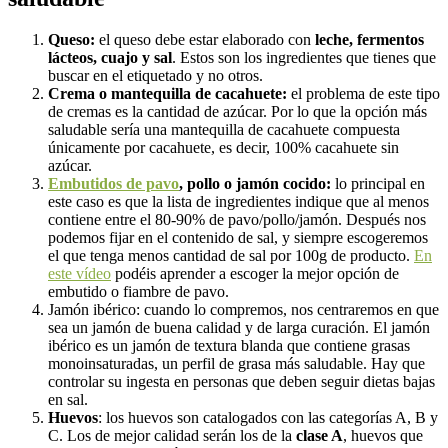
Queso:
el queso debe estar elaborado con
leche, fermentos
lácteos, cuajo y sal
. Estos son los ingredientes que tienes que
buscar en el etiquetado y no otros.
Crema o mantequilla de cacahuete:
el problema de este tipo
de cremas es la cantidad de azúcar. Por lo que la opción más
saludable sería una mantequilla de cacahuete compuesta
únicamente por cacahuete, es decir, 100% cacahuete sin
azúcar.
Embutidos de pavo
, pollo o jamón cocido:
lo principal en
este caso es que la lista de ingredientes indique que al menos
contiene entre el 80-90% de pavo/pollo/jamón. Después nos
podemos fijar en el contenido de sal, y siempre escogeremos
el que tenga menos cantidad de sal por 100g de producto.
En
este vídeo
podéis aprender a escoger la mejor opción de
embutido o fiambre de pavo.
Jamón ibérico: cuando lo compremos, nos centraremos en que
sea un jamón de buena calidad y de larga curación. El jamón
ibérico es un jamón de textura blanda que contiene grasas
monoinsaturadas, un perfil de grasa más saludable. Hay que
controlar su ingesta en personas que deben seguir dietas bajas
en sal.
Huevos
: los huevos son catalogados con las categorías A, B y
C. Los de mejor calidad serán los de la
clase A
, huevos que