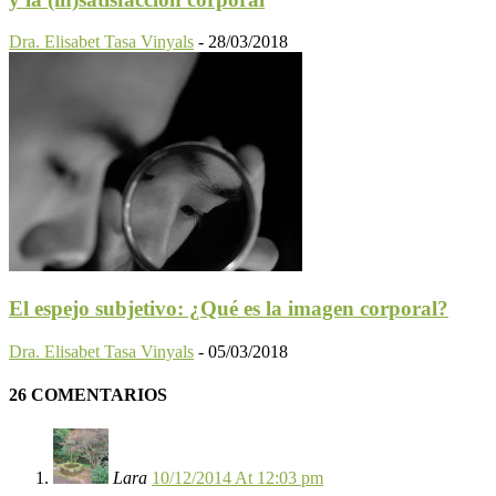
Dra. Elisabet Tasa Vinyals
-
28/03/2018
El espejo subjetivo: ¿Qué es la imagen corporal?
Dra. Elisabet Tasa Vinyals
-
05/03/2018
26 COMENTARIOS
Lara
10/12/2014 At 12:03 pm