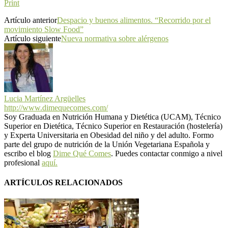
Print
Artículo anterior
Despacio y buenos alimentos. “Recorrido por el
movimiento Slow Food”
Artículo siguiente
Nueva normativa sobre alérgenos
Lucia Martínez Argüelles
http://www.dimequecomes.com/
Soy Graduada en Nutrición Humana y Dietética (UCAM), Técnico
Superior en Dietética, Técnico Superior en Restauración (hostelería)
y Experta Universitaria en Obesidad del niño y del adulto. Formo
parte del grupo de nutrición de la Unión Vegetariana Española y
escribo el blog
Dime Qué Comes
. Puedes contactar conmigo a nivel
profesional
aquí.
ARTÍCULOS RELACIONADOS