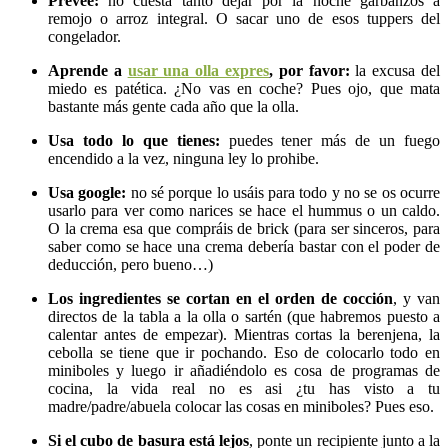
Preveé:
no cuesta tanto dejar por la noche garbanzos a
remojo o arroz integral. O sacar uno de esos tuppers del
congelador.
Aprende a
usar una olla expres
, por favor:
la excusa del
miedo es patética. ¿No vas en coche? Pues ojo, que mata
bastante más gente cada año que la olla.
Usa todo lo que tienes:
puedes tener más de un fuego
encendido a la vez, ninguna ley lo prohibe.
Usa google:
no sé porque lo usáis para todo y no se os ocurre
usarlo para ver como narices se hace el hummus o un caldo.
O la crema esa que compráis de brick (para ser sinceros, para
saber como se hace una crema debería bastar con el poder de
deducción, pero bueno…)
Los ingredientes se cortan en el orden de cocción
, y van
directos de la tabla a la olla o sartén (que habremos puesto a
calentar antes de empezar). Mientras cortas la berenjena, la
cebolla se tiene que ir pochando. Eso de colocarlo todo en
miniboles y luego ir añadiéndolo es cosa de programas de
cocina, la vida real no es asi ¿tu has visto a tu
madre/padre/abuela colocar las cosas en miniboles? Pues eso.
Si el cubo de basura está lejos
, ponte un recipiente junto a la