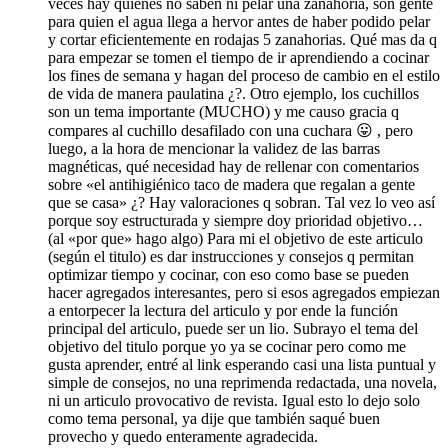
veces hay quienes no saben ni pelar una zanahoria, son gente
para quien el agua llega a hervor antes de haber podido pelar
y cortar eficientemente en rodajas 5 zanahorias. Qué mas da q
para empezar se tomen el tiempo de ir aprendiendo a cocinar
los fines de semana y hagan del proceso de cambio en el estilo
de vida de manera paulatina ¿?. Otro ejemplo, los cuchillos
son un tema importante (MUCHO) y me causo gracia q
compares al cuchillo desafilado con una cuchara 😛 , pero
luego, a la hora de mencionar la validez de las barras
magnéticas, qué necesidad hay de rellenar con comentarios
sobre «el antihigiénico taco de madera que regalan a gente
que se casa» ¿? Hay valoraciones q sobran. Tal vez lo veo así
porque soy estructurada y siempre doy prioridad objetivo…
(al «por que» hago algo) Para mi el objetivo de este articulo
(según el titulo) es dar instrucciones y consejos q permitan
optimizar tiempo y cocinar, con eso como base se pueden
hacer agregados interesantes, pero si esos agregados empiezan
a entorpecer la lectura del articulo y por ende la función
principal del articulo, puede ser un lio. Subrayo el tema del
objetivo del titulo porque yo ya se cocinar pero como me
gusta aprender, entré al link esperando casi una lista puntual y
simple de consejos, no una reprimenda redactada, una novela,
ni un articulo provocativo de revista. Igual esto lo dejo solo
como tema personal, ya dije que también saqué buen
provecho y quedo enteramente agradecida.