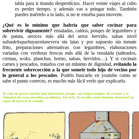
tabla para ir tirando desperdicios. Hacer veinte viajes al cubo
es perder tiempo, y además vas a pringar todo. También
puedes traértelo a tu lado, si no te estorba para moverte.
¿Qué es lo mínimo que habría que saber cocinar para
sobrevivir dignamente?
ensaladas, caldos, potajes de legumbres y
de patata, arroces más allá del arroz hervido, salsas nivel
salsadeloquehayaenlanevera
sin latas y por supuesto sin tomate
frito, preparaciones alternativas con legumbres, elaboraciones
variadas con verduras frescas más allá de la ensalada (salteados,
cremas, woks, planchas, horno, salsas, hervidos…). Y si cocinais
carnes y pescados, tratarlos con un mínimo de dignidad,
evitando la
frecuente sobrecocción a la que somete todo hijo de vecino por
lo general a los pescados
. Podéis buscarlo en youtube como se
sabe el punto correcto, es mucho más fácil verlo que explicarlo.
Tu vida no parece mucho más interesante porque «no tengas tiempo» de cocinar y te
alimentes de cosas envueltas en plástico. En serio. Es un plus como humano funcional ser
capaz de hacerse la comida.