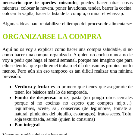
necesario que te quedes mirando
, puedes hacer otras cosas
mientras: colocar la nevera, poner lavadoras, tender, barrer la cocina,
colocar la vajilla, hacer la lista de la compra, o mirar el whassap.
Algunas ideas para rentabilizar el tiempo del proceso de alimentarse:
ORGANIZARSE LA COMPRA
Aquí no os voy a explicar como hacer una compra saludable, si no
como hacer una compra organizada. A quien no cocina nunca no le
voy a pedir que haga el menú semanal, porque me imagino que para
ello se tendría que pedir en el trabajo el día de asuntos propios por lo
menos. Pero aún sin eso tampoco es tan difícil realizar una mínima
previsión:
Verdura y fruta:
es lo primero que tienes que asegurarte de
tener, los básicos más lo de temporada.
Fondo de despensa:
arroz, pasta (no pongo otros cereales
porque si no cocinas no espero que compres mijo…),
legumbres, aceite, sal, conservas (de legumbres, tomate al
natural, pimientos del piquillo, espárragos), frutos secos. Tofu,
soja texturizada, seitán (quien lo consuma)
Pan integral
Veganos, podéis dejar de leer aquí.