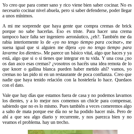
Yo creo que para comer sano y rico viene bien saber cocinar. No es
necesario cocinar nivel abuela, pero si saber defenderse, poder llegar
a unos mínimos.
A mi me sorprende que haya gente que compra cremas de brick
porque no sabe hacerlas. Eso es triste. Para hacer una crema
tampoco hace falta ser ingeniero aeronáutico, ¿eh?. También me da
rabia interiormente lo de
«yo no tengo tiempo para cocinar»
, me
suena igual que si alguien me dijera
«yo no tengo tiempo para
lavarme los dientes»
. Me parece un básico vital, algo que haces y ya
está, algo que si o si tienes que integrar en tu vida. Y una cosa ¿no
os dan asco esas cremas? ¿vosotros os hacéis una idea remota de lo
que knorr o gallina blanca pueden haber metido ahí? vamos, yo
cremas no las pido ni en un restaurante de poca confianza. Creo que
nadie que haya tenido relación con la hostelería lo hace. Quedaos
con el dato.
Vale que hay días que estamos fuera de casa y no podemos lavarnos
los dientes, y a lo mejor nos comemos un chicle para compensar,
sabiendo que no es lo mismo. Pues también a veces comeremos algo
a salto de mata porque ese día no se ha podido hacer más. Pero de
ahí a que sea algo diario y recurrente, y nos parezca bien y no
veamos el problema. hay un trecho.