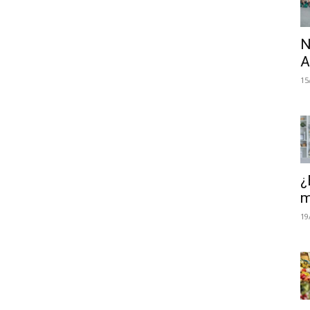
N
A
15
¿
m
19