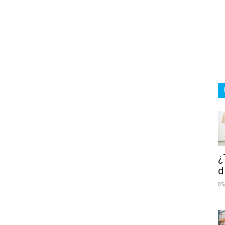
¿
d
05