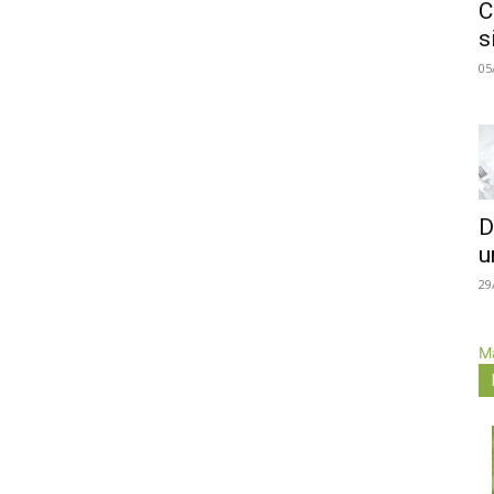
C
s
05
D
u
29
Má