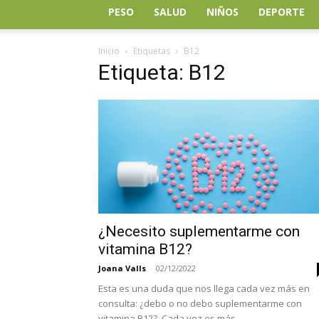
PESO
SALUD
NIÑOS
DEPORTE
Inicio
Etiquetas
B12
Etiqueta: B12
¿Necesito suplementarme con
vitamina B12?
Joana Valls
-
02/12/2022
Esta es una duda que nos llega cada vez más en
consulta: ¿debo o no debo suplementarme con
vitamina B12?. Cada vez es más...