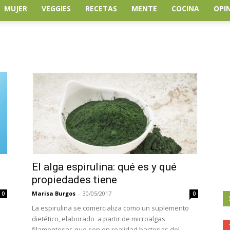
MUJER
VEGGIES
RECETAS
MENTE
COCINA
OPI
El alga espirulina: qué es y qué
propiedades tiene
Marisa Burgos
-
30/05/2017
0
0
La espirulina se comercializa como un suplemento
dietético, elaborado a partir de microalgas
filamentosas que son en realidad bacterias del