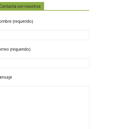
Contacta con nosotros
ombre (requerido)
rreo (requerido)
ensaje