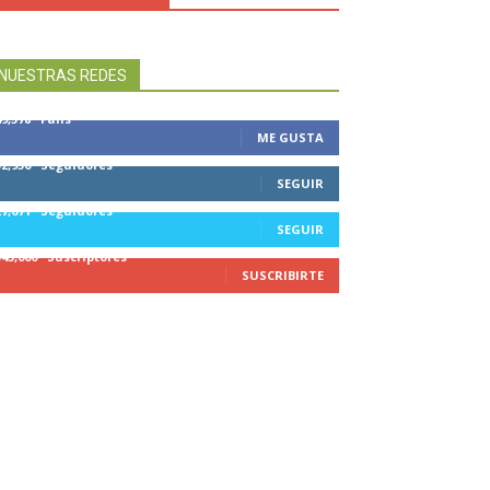
NUESTRAS REDES
49,578
Fans
ME GUSTA
32,950
Seguidores
SEGUIR
27,671
Seguidores
SEGUIR
545,000
Suscriptores
SUSCRIBIRTE