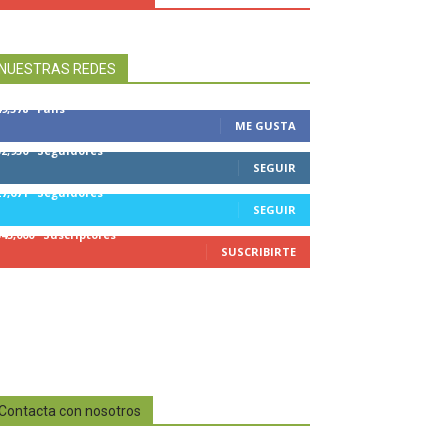
NUESTRAS REDES
49,578
Fans
ME GUSTA
32,950
Seguidores
SEGUIR
27,671
Seguidores
SEGUIR
545,000
Suscriptores
SUSCRIBIRTE
Contacta con nosotros