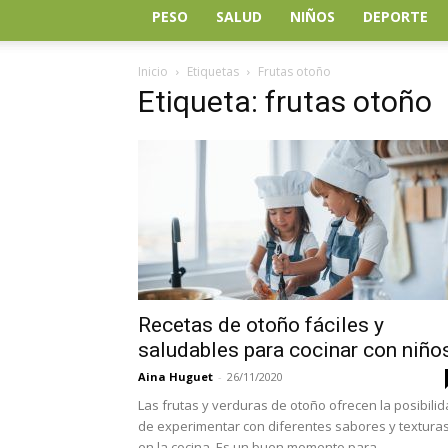
PESO
SALUD
NIÑOS
DEPORTE
Inicio
Etiquetas
Frutas otoño
Etiqueta: frutas otoño
Recetas de otoño fáciles y
saludables para cocinar con niño
Aina Huguet
-
26/11/2020
Las frutas y verduras de otoño ofrecen la posibili
de experimentar con diferentes sabores y textura
en la cocina. Es un buen momento para...