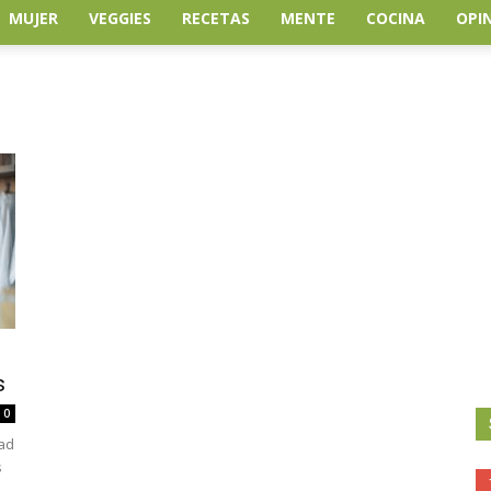
MUJER
VEGGIES
RECETAS
MENTE
COCINA
OPI
s
0
dad
s