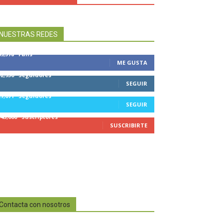
NUESTRAS REDES
49,578
Fans
ME GUSTA
32,950
Seguidores
SEGUIR
27,671
Seguidores
SEGUIR
545,000
Suscriptores
SUSCRIBIRTE
Contacta con nosotros