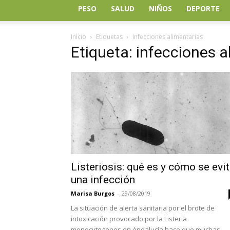
PESO
SALUD
NIÑOS
DEPORTE
Inicio
Etiquetas
Infecciones alimentarias
Etiqueta: infecciones a
Listeriosis: qué es y cómo se evi
una infección
Marisa Burgos
-
29/08/2019
La situación de alerta sanitaria por el brote de
intoxicación provocado por la Listeria
monocytogenes en Andalucía hace que muchas