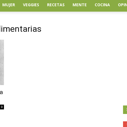
MUJER
VEGGIES
RECETAS
MENTE
COCINA
OPI
limentarias
ta
0