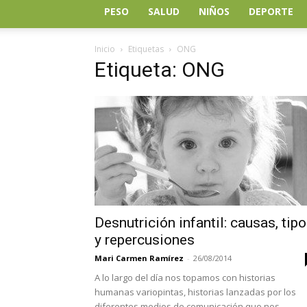
PESO
SALUD
NIÑOS
DEPORTE
Inicio
Etiquetas
ONG
Etiqueta: ONG
Desnutrición infantil: causas, tip
y repercusiones
Mari Carmen Ramírez
-
26/08/2014
A lo largo del día nos topamos con historias
humanas variopintas, historias lanzadas por los
diferentes medios de comunicación que nos