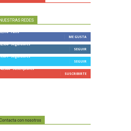
NUESTRAS REDES
49,578
Fans
ME GUSTA
32,950
Seguidores
SEGUIR
27,671
Seguidores
SEGUIR
545,000
Suscriptores
SUSCRIBIRTE
Contacta con nosotros