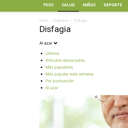
PESO
SALUD
NIÑOS
DEPORTE
Inicio
Digestivo
Disfagia
Disfagia
Al azar
Últimos
Artículos destacados
Más populares
Más popular esta semana
Por puntuación
Al azar