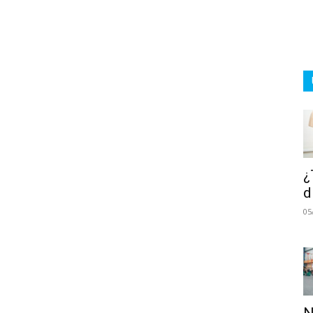
¿
d
05