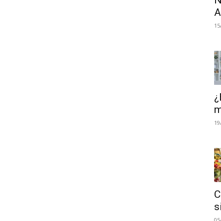
N
A
15
¿
m
19
C
s
05