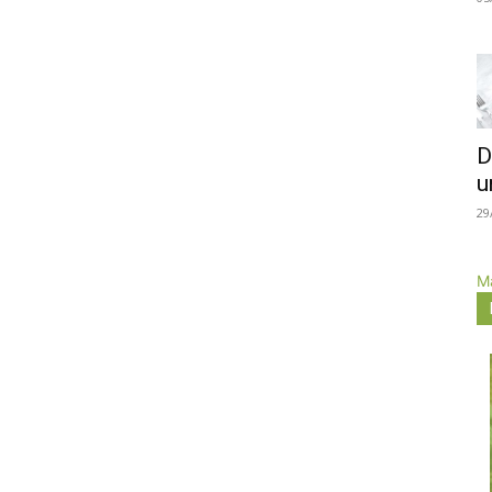
D
u
29
Má